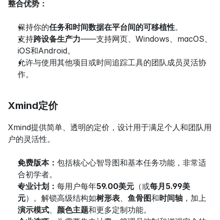
整合优势：
保持你的
任务和时间数据在平台间的可移植性
。
支持
跨设备生产力
——支持网页、Windows、macOS、
iOS和Android。
允许与使用其他项目或时间追踪工具的团队成员灵活协
作。
Xmind定价
Xmind提供简单、透明的定价，设计用于满足个人和团队用
户的灵活性。
免费版本：
包括核心心智导图和基本任务功能，非常适
合初学者。
专业计划：
每用户每年
59.00美元
（或
每月5.99美
元
）。解锁高级结构如
树形表
、
鱼骨图
和
时间轴
，加上
演示模式
、
颜色主题
和更多定制功能。