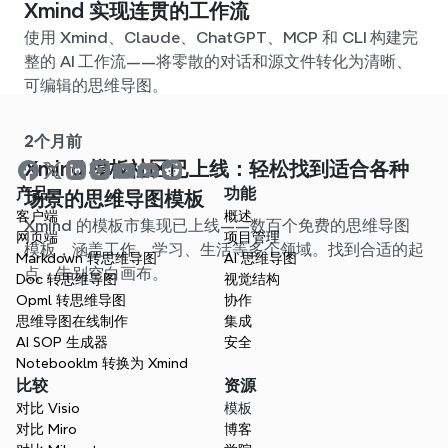
Xmind 实现连贯的工作流
使用 Xmind、Claude、ChatGPT、MCP 和 CLI 构建完
整的 AI 工作流——将零散的对话和源文件转化为清晰、
可编辑的思维导图。
2个月前
Xmind 模板社区已上线：轻松找到适合各种
产品
功能
场景的思维导图模板
客户端
概述
Xmind 的模板市集现已上线——数百个免费的思维导图
网页端
项目管理
模板，涵盖工作、学习、生活等多个领域。找到合适的起
Markdown 转思维导图
AI 思维导图
点，告别空白画布。
Doc 转思维导图
视觉结构
Opml 转思维导图
协作
思维导图在线制作
集成
AI SOP 生成器
安全
Notebooklm 转换为 Xmind
比较
资源
对比 Visio
模板
对比 Miro
博客