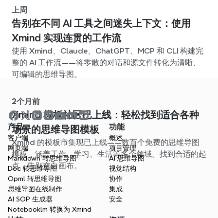
上周
告别在不同 AI 工具之间迷失上下文：使用
Xmind 实现连贯的工作流
使用 Xmind、Claude、ChatGPT、MCP 和 CLI 构建完
整的 AI 工作流——将零散的对话和源文件转化为清晰、
可编辑的思维导图。
2个月前
Xmind 模板社区已上线：轻松找到适合各种
产品
功能
场景的思维导图模板
客户端
概述
Xmind 的模板市集现已上线——数百个免费的思维导图
网页端
项目管理
模板，涵盖工作、学习、生活等多个领域。找到合适的起
Markdown 转思维导图
AI 思维导图
点，告别空白画布。
Doc 转思维导图
视觉结构
Opml 转思维导图
协作
思维导图在线制作
集成
AI SOP 生成器
安全
Notebooklm 转换为 Xmind