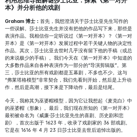
利用思维导图解谜莎士比亚：探索《第一对开
本》并分析他的戏剧
Graham 博士：
首先，我想澄清关于莎士比亚先生写作的
一些误解。莎士比亚先生并没有把他的作品写下来，那些是
表演作品。我相信你一定听说过《第一对开本》？《第一对
开本》是《第一对开本》发展过程中若干关键人物的决定性
作品。其次，莎士比亚去世时几乎没有留下他的手稿（或总
的来说极少的手稿）。我们今天在《第一对开本》中知道的
大多数作品来自各种表演作为一部分的“导演剪辑版”。第
三，莎士比亚的所有戏剧都是五幕剧，不多也不少。这与
“弗莱塔格模型”非常契合，我们先看到开始，然后是上升动
作，然后是高潮，接下来是下降动作，最后是结尾。
今天，我称其为巫婆帽模型，因为它让我想起《麦克白》中
的巫婆帽（形象）。最后，我们现在所知的《第一对开本》
最初被命名为《威廉·莎士比亚先生的喜剧、历史剧和悲
剧》，首次出版于 1623 年，收录了戏剧家的 36 部戏剧。
它是在 1616 年 4 月 23 日莎士比亚去世后追悼出版的。