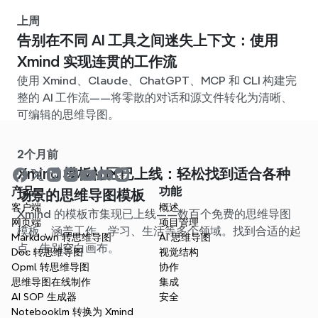
上周
告别在不同 AI 工具之间迷失上下文：使用
Xmind 实现连贯的工作流
使用 Xmind、Claude、ChatGPT、MCP 和 CLI 构建完
整的 AI 工作流——将零散的对话和源文件转化为清晰、
可编辑的思维导图。
2个月前
Xmind 模板社区已上线：轻松找到适合各种
产品
功能
场景的思维导图模板
客户端
概述
Xmind 的模板市集现已上线——数百个免费的思维导图
网页端
项目管理
模板，涵盖工作、学习、生活等多个领域。找到合适的起
Markdown 转思维导图
AI 思维导图
点，告别空白画布。
Doc 转思维导图
视觉结构
Opml 转思维导图
协作
思维导图在线制作
集成
AI SOP 生成器
安全
Notebooklm 转换为 Xmind