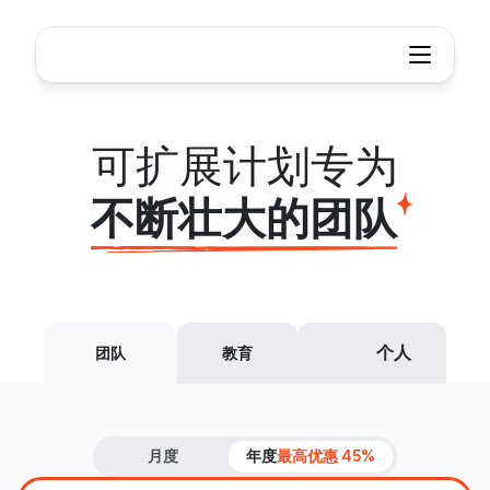
Xmind - 思维导图与头脑风暴工具
Scalable
plans
for
growing
teams
可扩展计划专为
不断壮大的团队
个人
团队
教育
月度
年度
最高优惠 45%