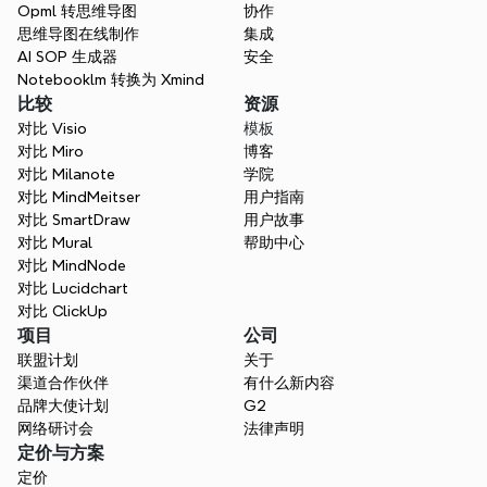
Opml 转思维导图
协作
思维导图在线制作
集成
AI SOP 生成器
安全
Notebooklm 转换为 Xmind
规划您的业务成功之路
比较
资源
Xmind 帮助您梳理业务目标，协同团队合
对比 Visio
模板
作，并保持一致。将您的商业策略转化为清
对比 Miro
博客
晰、可操作的步骤，以实现可持续的发展和成
对比 Milanote
学院
功。
对比 MindMeitser
用户指南
对比 SmartDraw
用户故事
免费开始
对比 Mural
帮助中心
对比 MindNode
对比 Lucidchart
对比 ClickUp
项目
公司
联盟计划
关于
渠道合作伙伴
有什么新内容
品牌大使计划
G2
网络研讨会
法律声明
定价与方案
定价