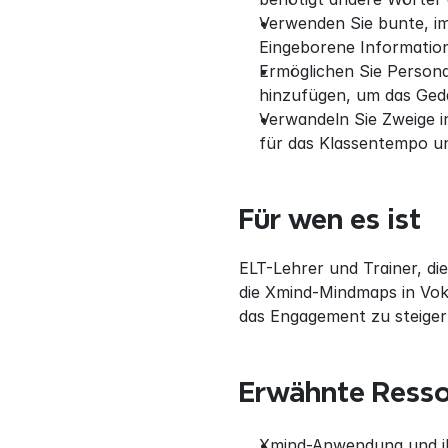
Verwenden Sie bunte, im 
Eingeborene Information
Ermöglichen Sie Persona
hinzufügen, um das Gedä
Verwandeln Sie Zweige i
für das Klassentempo u
Für wen es ist
ELT-Lehrer und Trainer, di
die Xmind-Mindmaps in Voka
das Engagement zu steigern
Erwähnte Ress
Xmind-Anwendung und ih