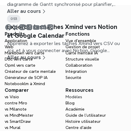
diagramme de Gantt synchronisé pour planifier,
définir des dépendances et suivre les projets dans
Aller au cours
Xmind.
0:53
Exporter les tâches Xmind vers Notion
Produits
Fonctions
et Google Calendar
Application
Vue d'ensemble
Apprenez à exporter les tâches Xmind vers CSV ou
Web
Gestion de projet
.ics, et à vous connecter avec Notion, Google
Markdown vers carte
Carte mentale IA
Calendar et d'autres applications pour rationaliser
Aller au cours
Doc vers carte
Structure visuelle
votre flux de travail.
Opml vers carte
Collaboration
Créateur de carte mentale
Intégration
Générateur de SOP IA
Sécurité
Notebooklm à Xmind
Comparer
Ressources
vs Visio
Modèles
contre Miro
Blog
vs Milanote
Académie
vs MindMeister
Guide de l’utilisateur
vs SmartDraw
Histoire utilisateur
vs Mural
Centre d'aide