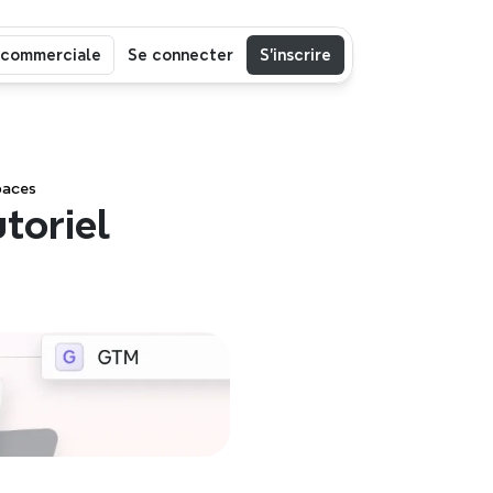
 commerciale
Se connecter
S’inscrire
paces
toriel 