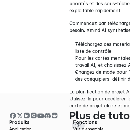
priorités et des sous-tâche
exploitable rapidement.
Commencez par télécharger d
besoin. Xmind AI synthétis
Téléchargez des matériau
liste de contrôle.
Pour les cartes mentales
travail AI, et choisiss
Changez de mode pour To
des coéquipiers, définir 
La planification de projet A
Utilisez-la pour accélérer l
carte de projet claire et mo
Plus de tuto
Produits
Fonctions
1:34
Application
Vue d'ensemble