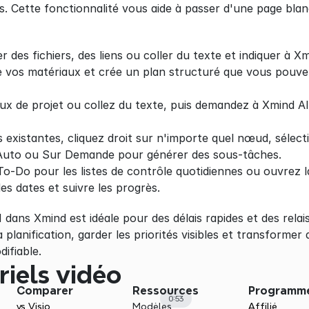
s. Cette fonctionnalité vous aide à passer d'une page blanc
es fichiers, des liens ou coller du texte et indiquer à Xm
e vos matériaux et crée un plan structuré que vous pouvez
x de projet ou collez du texte, puis demandez à Xmind AI 
 existantes, cliquez droit sur n'importe quel nœud, sélec
ez Auto ou Sur Demande pour générer des sous-tâches.
-Do pour les listes de contrôle quotidiennes ou ouvrez la
des dates et suivre les progrès.
I dans Xmind est idéale pour des délais rapides et des relais
a planification, garder les priorités visibles et transforme
difiable.
riels vidéo
Comparer
Ressources
Programm
0:53
vs Visio
Modèles
Affilié