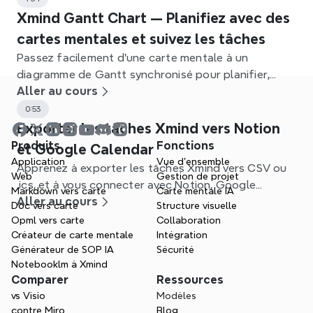
Xmind Gantt Chart — Planifiez avec des
cartes mentales et suivez les tâches
Passez facilement d'une carte mentale à un
diagramme de Gantt synchronisé pour planifier,
définir des dépendances et suivre les projets dans
Aller au cours
Xmind.
0:53
Exporter les tâches Xmind vers Notion
Produits
Fonctions
et Google Calendar
Application
Vue d'ensemble
Apprenez à exporter les tâches Xmind vers CSV ou
Web
Gestion de projet
.ics, et à vous connecter avec Notion, Google
Markdown vers carte
Carte mentale IA
Calendar et d'autres applications pour rationaliser
Aller au cours
Doc vers carte
Structure visuelle
votre flux de travail.
Opml vers carte
Collaboration
Créateur de carte mentale
Intégration
Générateur de SOP IA
Sécurité
Notebooklm à Xmind
Comparer
Ressources
vs Visio
Modèles
contre Miro
Blog