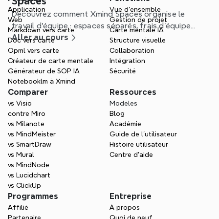
Spaces
Application
Vue d'ensemble
Découvrez comment Xmind Spaces organise le
Web
Gestion de projet
travail d'équipe : espaces séparés, frais d'équipe
Markdown vers carte
Carte mentale IA
uniques et gestion de projet plus claire.
Aller au cours
Doc vers carte
Structure visuelle
Opml vers carte
Collaboration
Créateur de carte mentale
Intégration
Générateur de SOP IA
Sécurité
Notebooklm à Xmind
Comparer
Ressources
vs Visio
Modèles
contre Miro
Blog
vs Milanote
Académie
vs MindMeister
Guide de l’utilisateur
vs SmartDraw
Histoire utilisateur
vs Mural
Centre d'aide
vs MindNode
vs Lucidchart
vs ClickUp
Programmes
Entreprise
Affilié
À propos
Partenaire
Quoi de neuf