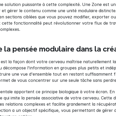
ne solution puissante à cette complexité. Une Zone est u
et gérer le contenu comme une unité modulaire distincte.
n sections ciblées que vous pouvez modifier, exporter ou 
tte fonctionnalité peut révolutionner votre flux de trava
 complexes.
la pensée modulaire dans la créa
est la façon dont votre cerveau maîtrise naturellement la
 décompose l'information en groupes plus petits et indép
ruire une vue d'ensemble tout en restant suffisamment fl
rmet de vous concentrer sur une seule tâche sans perdre 
mentale apportent ce principe biologique à votre écran. En 
e qui imite la pensée associative de votre cerveau. Cette di
e les relations complexes et facilite grandement la récupér
ction a un objectif spécifique, vous permettant de gérer de