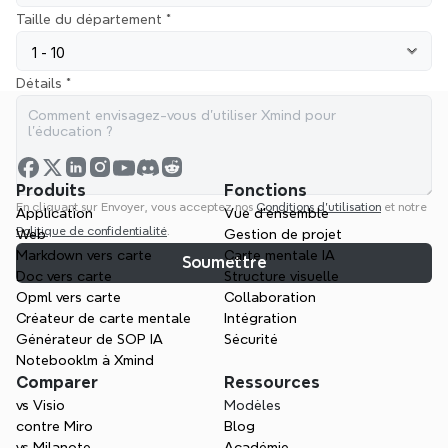
Taille du département *
Détails *
Produits
Fonctions
En cliquant sur Envoyer, vous acceptez nos 
Conditions d’utilisation
 et notre 
Application
Vue d'ensemble
Politique de confidentialité
.
Web
Gestion de projet
Markdown vers carte
Carte mentale IA
Soumettre
Doc vers carte
Structure visuelle
Opml vers carte
Collaboration
Créateur de carte mentale
Intégration
Générateur de SOP IA
Sécurité
Notebooklm à Xmind
Comparer
Ressources
vs Visio
Modèles
contre Miro
Blog
vs Milanote
Académie