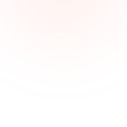
Du conseil juridique à la représentation des clients 
devant les tribunaux, comprendre la pleine étendue 
des devoirs d'un avocat est essentiel pour fournir un 
service de qualité.
Garder les documents et les dossiers 
bien organisés
Avec plusieurs affaires actives et modèles juridiques, 
les avocats ont besoin d'un système pour organiser 
efficacement les documents, arguments et 
échéanciers.
Améliorez la collaboration juridique 
avec une clarté visuelle
Xmind permet la collaboration en ligne — idéale pour 