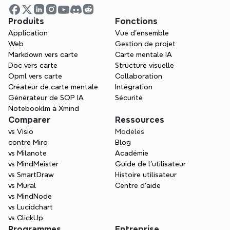
Produits
Fonctions
Qu'est-ce que le droit de la 
Application
Vue d'ensemble
Web
Gestion de projet
responsabilité civile ?
Markdown vers carte
Carte mentale IA
Doc vers carte
Structure visuelle
Opml vers carte
Collaboration
Comment devenir avocat ?
Créateur de carte mentale
Intégration
Générateur de SOP IA
Sécurité
Notebooklm à Xmind
Comparer
Ressources
Qu'est-ce qu'une déposition en droit ?
vs Visio
Modèles
contre Miro
Blog
vs Milanote
Académie
vs MindMeister
Guide de l’utilisateur
vs SmartDraw
Histoire utilisateur
vs Mural
Centre d'aide
vs MindNode
vs Lucidchart
vs ClickUp
Programmes
Entreprise