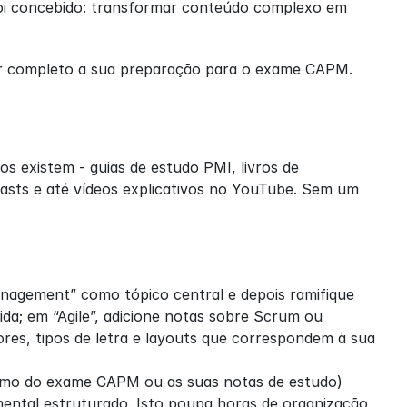
oi concebido: transformar conteúdo complexo em 
or completo a sua preparação para o exame CAPM.
existem - guias de estudo PMI, livros de 
casts e até vídeos explicativos no YouTube. Sem um 
gement” como tópico central e depois ramifique 
da; em “Agile”, adicione notas sobre Scrum ou 
es, tipos de letra e layouts que correspondem à sua 
mo do exame CAPM ou as suas notas de estudo) 
ntal estruturado. Isto poupa horas de organização 