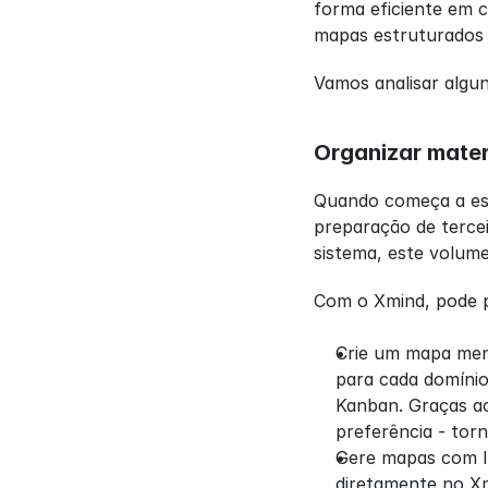
forma eficiente em 
mapas estruturados
Vamos analisar algu
Organizar mater
Quando começa a est
preparação de tercei
sistema, este volum
Com o Xmind, pode 
Crie um mapa men
para cada domínio 
Kanban. Graças ao
preferência - tor
Gere mapas com I
diretamente no Xm