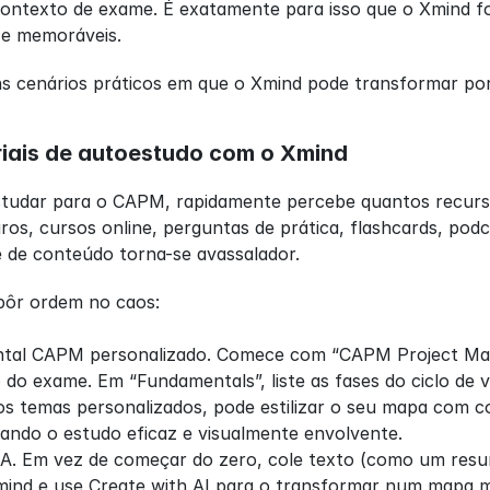
contexto de exame. É exatamente para isso que o Xmind f
 e memoráveis.
ns cenários práticos em que o Xmind pode transformar p
iais de autoestudo com o Xmind
udar para o CAPM, rapidamente percebe quantos recursos 
ros, cursos online, perguntas de prática, flashcards, pod
e de conteúdo torna-se avassalador.
pôr ordem no caos:
tal CAPM personalizado. Comece com “CAPM Project Mana
do exame. Em “Fundamentals”, liste as fases do ciclo de vi
s temas personalizados, pode estilizar o seu mapa com cor
nando o estudo eficaz e visualmente envolvente.
A. Em vez de começar do zero, cole texto (como um resu
ind e use Create with AI para o transformar num mapa me