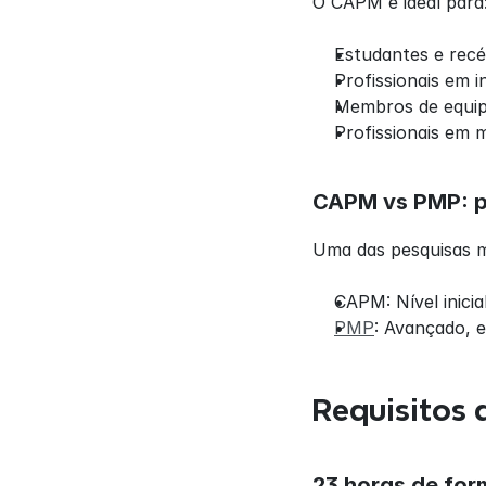
O CAPM é ideal para
Estudantes e recé
Profissionais em 
Membros de equipa
Profissionais em 
CAPM vs PMP: pr
Uma das pesquisas m
CAPM: Nível inici
PMP
: Avançado, e
Requisitos 
23 horas de for