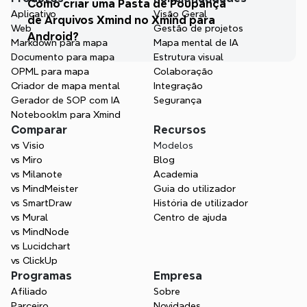
Como criar uma Pasta de Poupança 
Aplicativo
Visão Geral
de Arquivos Xmind no Xmind para 
Web
Gestão de projetos
Android?
Markdown para mapa
Mapa mental de IA
Documento para mapa
Estrutura visual
OPML para mapa
Colaboração
Criador de mapa mental
Integração
Gerador de SOP com IA
Segurança
Notebooklm para Xmind
Comparar
Recursos
vs Visio
Modelos
vs Miro
Blog
vs Milanote
Academia
vs MindMeister
Guia do utilizador
vs SmartDraw
História de utilizador
vs Mural
Centro de ajuda
vs MindNode
vs Lucidchart
vs ClickUp
Programas
Empresa
Afiliado
Sobre
Parceiro
Novidades