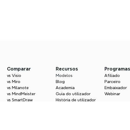
Comparar
Recursos
Programa
vs Visio
Modelos
Afiliado
vs Miro
Blog
Parceiro
vs Milanote
Academia
Embaixador
vs MindMeister
Guia do utilizador
Webinar
vs SmartDraw
História de utilizador
vs Mural
Centro de ajuda
vs MindNode
vs Lucidchart
vs ClickUp