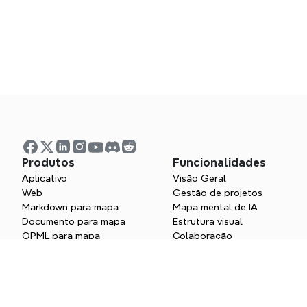
Produtos
Funcionalidades
Aplicativo
Visão Geral
Web
Gestão de projetos
Markdown para mapa
Mapa mental de IA
Documento para mapa
Estrutura visual
OPML para mapa
Colaboração
Criador de mapa mental
Integração
Gerador de SOP com IA
Segurança
Notebooklm para Xmind