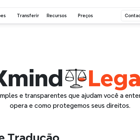
ões
Transferir
Recursos
Preços
Contac
Xmind
Lega
imples e transparentes que ajudam você a ent
opera e como protegemos seus direitos.
de Tradução