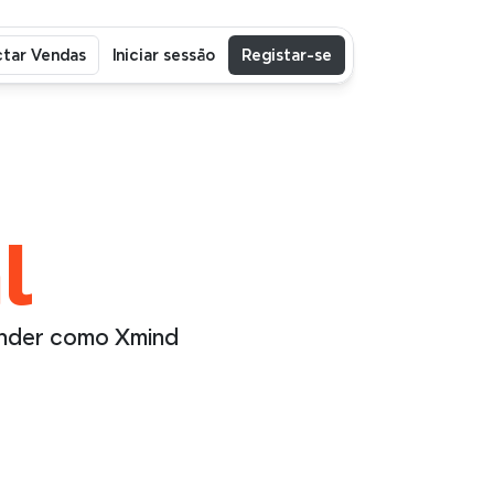
tar Vendas
Iniciar sessão
Registar-se
l
ender como Xmind 