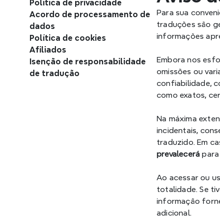
Política de privacidade
Para sua conveni
Acordo de processamento de 
traduções são g
dados
informações apr
Política de cookies
Afiliados
Embora nos esfor
Isenção de responsabilidade 
omissões ou vari
de tradução
confiabilidade, 
como exatos, cert
Na máxima extens
incidentais, con
traduzido. Em ca
prevalecerá
 para
Ao acessar ou us
totalidade. Se t
informação forne
adicional.