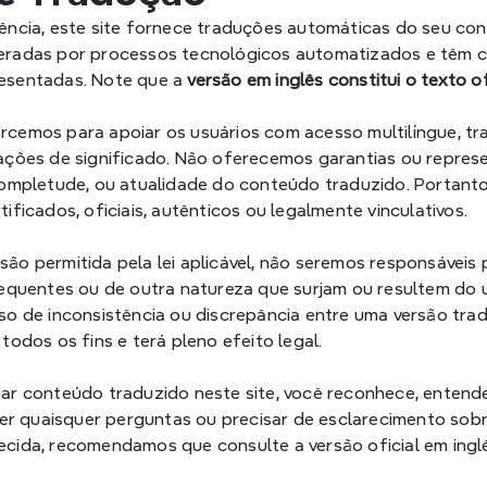
ência, este site fornece traduções automáticas do seu conte
eradas por processos tecnológicos automatizados e têm c
esentadas. Note que a 
versão em inglês constitui o texto of
cemos para apoiar os usuários com acesso multilíngue, tr
ações de significado. Não oferecemos garantias ou represent
completude, ou atualidade do conteúdo traduzido. Portanto
ificados, oficiais, autênticos ou legalmente vinculativos.
ão permitida pela lei aplicável, não seremos responsáveis p
sequentes ou de outra natureza que surjam ou resultem do
so de inconsistência ou discrepância entre uma versão tradu
 todos os fins e terá pleno efeito legal.
ar conteúdo traduzido neste site, você reconhece, entend
iver quaisquer perguntas ou precisar de esclarecimento sobr
cida, recomendamos que consulte a versão oficial em ingl