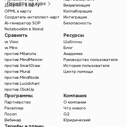
и другим приложениям для упрощения вашего
Перейти на курс
Документ в карту
Визуализация
рабочего процесса.
OPML в карту
Коллаборация
Создатель интеллект-карт
Интеграция
AI-генератор SOP
Безопасность
Notebooklm в Xmind
Сравнить
Ресурсы
vs Visio
Шаблоны
vs Miro
Блог
против Milanote
Академия
против MindMeister
Руководство пользователя
против SmartDraw
История пользователя
против Mural
Центр помощи
против MindNode
против Lucidchart
против ClickUp
Программы
Компания
Партнёрство
О компании
Реселлер
Что нового
Посол
G2
Вебинар
Юридический
Тарифы и планы