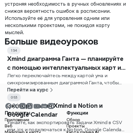
устраняя необходимость в ручных обновлениях и 
снижая вероятность ошибок в расписании. 
Используйте её для управления одним или 
несколькими проектами, не покидая карту 
мыслей.
Больше видеоуроков
1:34
Xmind диаграмма Ганта — планируйте
с помощью интеллектуальных карт и
Легко переключайтесь между картой ума и
отслеживайте задачи
синхронизированным диаграммой Ганта, чтобы
планировать, устанавливать зависимости и
Перейти на курс
отслеживать проекты в Xmind.
0:53
Экспорт задач Xmind в Notion и
Продукты
Функции
Google Calendar
Приложение
Обзор
Узнайте, как экспортировать задачи Xmind в CSV
Веб
Проекты
или .ics и подключаться к Notion, Google Calendar
Markdown в карту
Карта разума AI