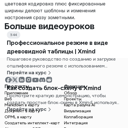
цветовая кодировка плюс фиксированные 
ширины делают шаблоны и изменения 
настроения сразу заметными.
Больше видеоуроков
3:44
Профессиональное резюме в виде
древовидной таблицы | Xmind
Пошаговое руководство по созданию и загрузке
отшлифованного резюме с использованием
шаблона Tree Table в Xmind.
Перейти на курс
4:21
Продукты
Функции
Как создать блок-схему в Xmind
Приложение
Обзор
Посмотрите краткую демонстрацию, чтобы
Веб
Проекты
создать простые блок-схемы в Xmind, используя
Markdown в карту
Карта разума AI
шаблоны и функции майнд-мэппинга.
Перейти на курс
Документ в карту
Визуализация
OPML в карту
Коллаборация
Создатель интеллект-карт
Интеграция