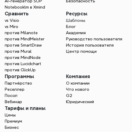
AI-генератор SOP
Безопасность
Notebooklm в Xmind
Сравнить
Ресурсы
vs Visio
Шаблоны
vs Miro
Блог
против Milanote
Академия
против MindMeister
Руководство пользователя
против SmartDraw
История пользователя
против Mural
Центр помощи
против MindNode
против Lucidchart
против ClickUp
Программы
Компания
Партнёрство
О компании
Реселлер
Что нового
Посол
G2
Вебинар
Юридический
Тарифы и планы
Цены
Премиум
Бизнес