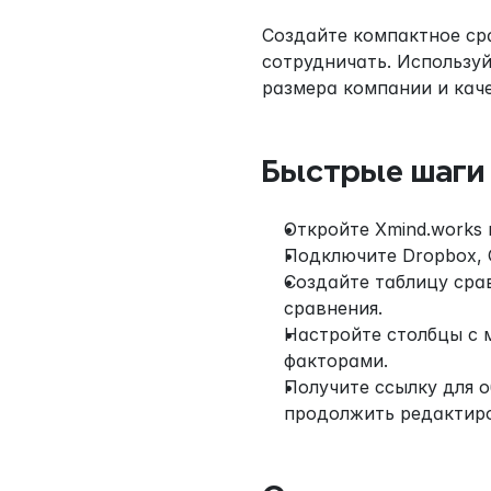
Создайте компактное сра
сотрудничать. Используй
размера компании и кач
Быстрые шаги
Откройте Xmind.works 
Подключите Dropbox, G
Создайте таблицу срав
сравнения.
Настройте столбцы с 
факторами.
Получите ссылку для о
продолжить редактир