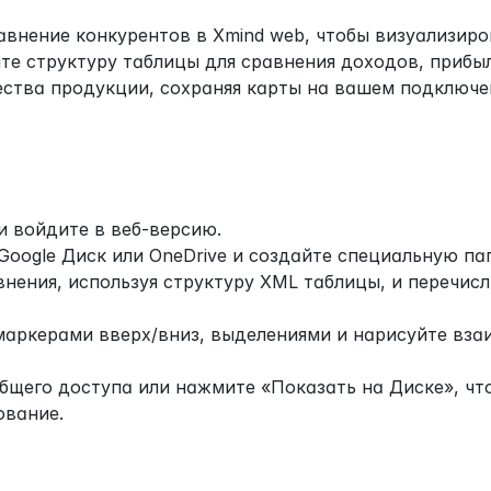
внение конкурентов в Xmind web, чтобы визуализиров
те структуру таблицы для сравнения доходов, прибыл
ества продукции, сохраняя карты на вашем подключе
и войдите в веб-версию.
oogle Диск или OneDrive и создайте специальную пап
нения, используя структуру XML таблицы, и перечисли
маркерами вверх/вниз, выделениями и нарисуйте вза
бщего доступа или нажмите «Показать на Диске», что
ование.