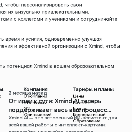
d, чтобы персонализировать свои 
лая их визуально привлекательными.
тами с коллегами и учениками и сотрудничайте 
ь время и усилия, одновременно улучшая 
ения и эффективной организации с Xmind, чтобы 
ть потенциал Xmind в вашем образовательном 
мы
Компания
Тарифы и планы
2 месяца назад
о
О компании
Цены
От идеи к сути: Xmind AI теперь
Что нового
Премиум
G2
Бизнес
поддерживает весь ваш процесс
Юридический
Корпоративный
Xmind AI — это встроенный ИИ-ассистент для
создания интеллект-карт
Образование
всей вашей работы с интеллект-картами:
создавайте, улучшайте, исследуйте,