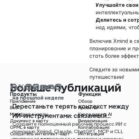
Улучшайте свои
интеллектуальны
Делитесь и сот
над идеями, что
Включив Xmind в с
планирование и пр
стать более эффек
Следите за новыми
путешествии!
Больше публикаций
Продукты
Функции
на прошлой неделе
Приложение
Обзор
Перестаньте терять контекст между
Веб
Проекты
Markdown в карту
Карта разума AI
ИИ-инструментами: связанный
Документ в карту
Визуализация
Создайте полноценный рабочий процесс ИИ с
рабочий процесс с Xmind
OPML в карту
Коллаборация
помощью Xmind, Claude, ChatGPT, MCP и CLI,
Создатель интеллект-карт
Интеграция
превращая разрозненные диалоги и исходные