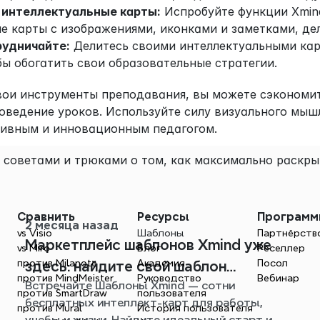
 интеллектуальные карты:
 Испробуйте функции Xmin
е карты с изображениями, иконками и заметками, де
рудничайте:
 Делитесь своими интеллектуальными кар
бы обогатить свои образовательные стратегии.
вои инструменты преподавания, вы можете сэкономит
оведение уроков. Используйте силу визуального мышл
тивным и инновационным педагогом.
 советами и трюками о том, как максимально раскры
Сравнить
Ресурсы
Програм
2 месяца назад
vs Visio
Шаблоны
Партнёрств
Mаpкетплейс шаблонов Xmind уже
vs Miro
Блог
Реселлер
против Milanote
Академия
Посол
здесь: найдите свой шаблон
против MindMeister
Руководство 
Вебинар
Встречайте Шаблоны Xmind — сотни
интеллект-карты для любой
против SmartDraw
пользователя
бесплатных интеллект-карт для работы,
ситуации
против Mural
История пользователя
учебы и жизни. Найдите идеальный старт и