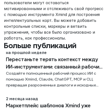
пользователи могут оставаться 
мотивированными и отслеживать свой прогресс 
с помощью инструмента Xmind для построения 
интеллектуальных карт. Вы можете добавить 
контрольные списки, маркеры и ветвить 
упражнения, чтобы все было организовано и 
работать, как профессионалы.
Больше публикаций
на прошлой неделе
Перестаньте терять контекст между
ИИ-инструментами: связанный рабочий
Создайте полноценный рабочий процесс ИИ с
процесс с Xmind
помощью Xmind, Claude, ChatGPT, MCP и CLI,
превращая разрозненные диалоги и исходные
файлы в четкие, редактируемые интеллект-
карты.
2 месяца назад
Mаpкетплейс шаблонов Xmind уже