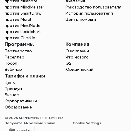
против Milanote
Академия
против MindMeister
Руководство пользователя
против SmartDraw
История пользователя
против Mural
Центр помощи
против MindNode
против Lucidchart
против ClickUp
Программы
Компания
Партнёрство
О компании
Реселлер
Что нового
Посол
G2
Вебинар
Юридический
Тарифы и планы
Цены
Премиум
Бизнес
Корпоративный
Образование
© 2026 SUPERMIND PTE. LIMITED
Получите AI-резюме Xmind
Cookie Settings
Select Language
Русский