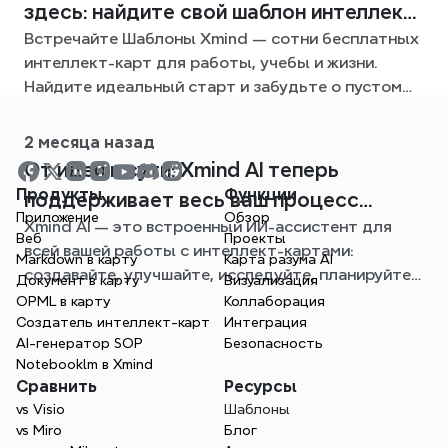
здесь: найдите свой шаблон интеллект-
Встречайте Шаблоны Xmind — сотни бесплатных
карты для любой ситуации
интеллект-карт для работы, учебы и жизни.
Найдите идеальный старт и забудьте о пустом
листе.
2 месяца назад
От идеи к сути: Xmind AI теперь
Продукты
Функции
поддерживает весь ваш процесс
Приложение
Обзор
Xmind AI — это встроенный ИИ-ассистент для
создания интеллект-карт
Веб
Проекты
всей вашей работы с интеллект-картами:
Markdown в карту
Карта разума AI
создавайте, улучшайте, исследуйте, планируйте и
Документ в карту
Визуализация
экспортируйте, не выходя из вашей карты.
OPML в карту
Коллаборация
Создатель интеллект-карт
Интеграция
AI-генератор SOP
Безопасность
Notebooklm в Xmind
Сравнить
Ресурсы
vs Visio
Шаблоны
vs Miro
Блог