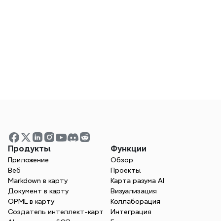
Как может ментальное картирование 
помочь в составлении расписания?
Как создание ментальных карт может 
помочь в процессе написания эссе?
Продукты
Функции
Приложение
Обзор
Веб
Проекты
Markdown в карту
Карта разума AI
Документ в карту
Визуализация
Готовы повысить свою 
OPML в карту
Коллаборация
Создатель интеллект-карт
обучаемость?
Интеграция