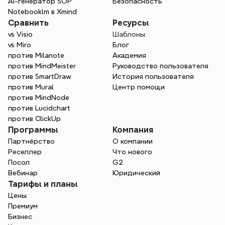
AI-генератор SOP
Безопасность
Xmind помогает вам структурировать 
Notebooklm в Xmind
учебные цели, сотрудничать с другими 
Сравнить
Ресурсы
и оставаться на курсе. Создавайте 
vs Visio
Шаблоны
более умные учебные планы и 
vs Miro
Блог
превращайте их в эффективные, 
против Milanote
Академия
практические шаги.
против MindMeister
Руководство пользователя
против SmartDraw
История пользователя
Начните бесплатно
против Mural
Центр помощи
против MindNode
против Lucidchart
против ClickUp
Программы
Компания
Партнёрство
О компании
Реселлер
Что нового
Посол
G2
Вебинар
Юридический
Тарифы и планы
Цены
Премиум
Бизнес