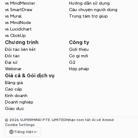
vs MindMeister
Hướng dẫn sử dụng
vs SmartDraw
Câu chuyện người dùng
vs Mural
Trung tâm trợ giúp
vs MindNode
vs Lucidchart
vs ClickUp
Chương trình
Công ty
Đối tác liên kết
Giới thiệu
Đối tác
Có gì mới
Đại sứ
G2
Webinar
Hợp pháp
Giá cả & Gói dịch vụ
Bảng giá
Cao cấp
Kinh doanh
Doanh nghiệp
Giáo dục
© 2026 SUPERMIND PTE. LIMITED
Nhận tóm tắt AI về Xmind
Cookie Settings
Select Language
Tiếng Việt