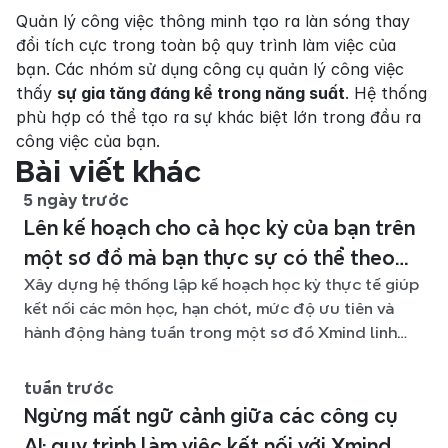
Quản lý công việc thông minh tạo ra làn sóng thay 
đổi tích cực trong toàn bộ quy trình làm việc của 
bạn. Các nhóm sử dụng công cụ quản lý công việc 
thấy 
sự gia tăng đáng kể trong năng suất
. Hệ thống 
phù hợp có thể tạo ra sự khác biệt lớn trong đầu ra 
công việc của bạn.
Bài viết khác
5 ngày trước
Lên kế hoạch cho cả học kỳ của bạn trên
một sơ đồ mà bạn thực sự có thể theo
Xây dựng hệ thống lập kế hoạch học kỳ thực tế giúp
kịp
kết nối các môn học, hạn chót, mức độ ưu tiên và
hành động hàng tuần trong một sơ đồ Xmind linh
hoạt suốt học kỳ.
tuần trước
Ngừng mất ngữ cảnh giữa các công cụ
AI: quy trình làm việc kết nối với Xmind