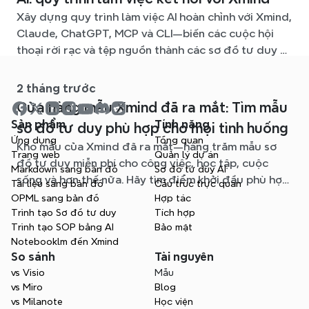
Xây dựng quy trình làm việc AI hoàn chỉnh với Xmind,
Claude, ChatGPT, MCP và CLI—biến các cuộc hội
thoại rời rạc và tệp nguồn thành các sơ đồ tư duy rõ
ràng, dễ chỉnh sửa.
2 tháng trước
Cửa hàng mẫu Xmind đã ra mắt: Tìm mẫu
Sản phẩm
Tính năng
sơ đồ tư duy phù hợp cho mọi tình huống
Ứng dụng
Tổng quan
Kho mẫu của Xmind đã ra mắt—hàng trăm mẫu sơ
Trang web
Quản lý dự án
đồ tư duy miễn phí cho công việc, học tập, cuộc
Markdown sang bản đồ
Sơ đồ tư duy AI
sống và hơn thế nữa. Hãy tìm điểm khởi đầu phù hợp
Tài liệu sang bản đồ
Cấu trúc trực quan
và bỏ qua trang giấy trắng.
OPML sang bản đồ
Hợp tác
Trình tạo Sơ đồ tư duy
Tích hợp
Trình tạo SOP bằng AI
Bảo mật
Notebooklm đến Xmind
So sánh
Tài nguyên
vs Visio
Mẫu
vs Miro
Blog
vs Milanote
Học viện