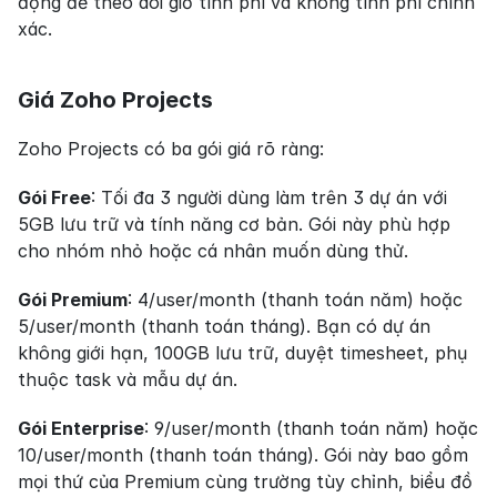
động để theo dõi giờ tính phí và không tính phí chính 
xác.
Giá Zoho Projects
Zoho Projects có ba gói giá rõ ràng:
Gói Free
: Tối đa 3 người dùng làm trên 3 dự án với 
5GB lưu trữ và tính năng cơ bản. Gói này phù hợp 
cho nhóm nhỏ hoặc cá nhân muốn dùng thử.
Gói Premium
: 4/user/month (thanh toán năm) hoặc 
5/user/month (thanh toán tháng). Bạn có dự án 
không giới hạn, 100GB lưu trữ, duyệt timesheet, phụ 
thuộc task và mẫu dự án.
Gói Enterprise
: 9/user/month (thanh toán năm) hoặc 
10/user/month (thanh toán tháng). Gói này bao gồm 
mọi thứ của Premium cùng trường tùy chỉnh, biểu đồ 