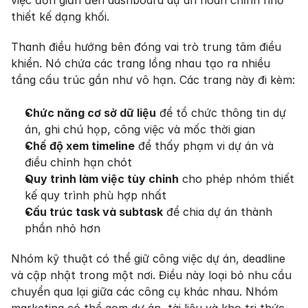
thiết kế dạng khối.
Thanh điều hướng bên đóng vai trò trung tâm điều 
khiển. Nó chứa các trang lồng nhau tạo ra nhiều 
tầng cấu trúc gần như vô hạn. Các trang này đi kèm:
Chức năng cơ sở dữ liệu
 để tổ chức thông tin dự 
án, ghi chú họp, công việc và mốc thời gian
Chế độ xem timeline
 để thấy phạm vi dự án và 
điều chỉnh hạn chót
Quy trình làm việc tùy chỉnh
 cho phép nhóm thiết 
kế quy trình phù hợp nhất
Cấu trúc task và subtask
 để chia dự án thành 
phần nhỏ hơn
Nhóm kỹ thuật có thể giữ công việc dự án, deadline 
và cập nhật trong một nơi. Điều này loại bỏ nhu cầu 
chuyển qua lại giữa các công cụ khác nhau. Nhóm 
marketing có thể gom dự án, tài liệu và kho tri thức 