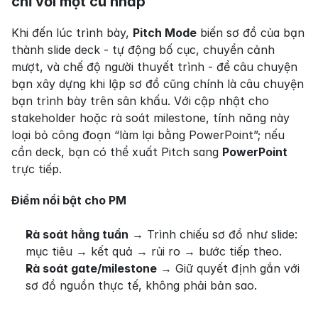
chỉ với một cú nhấp
Khi đến lúc trình bày, 
Pitch Mode
 biến sơ đồ của bạn 
thành slide deck - tự động bố cục, chuyển cảnh 
mượt, và chế độ người thuyết trình - để câu chuyện 
bạn xây dựng khi lập sơ đồ cũng chính là câu chuyện 
bạn trình bày trên sân khấu. Với cập nhật cho 
stakeholder hoặc rà soát milestone, tính năng này 
loại bỏ công đoạn “làm lại bằng PowerPoint”; nếu 
cần deck, bạn có thể xuất Pitch sang 
PowerPoint
trực tiếp.
Điểm nổi bật cho PM
Rà soát hằng tuần
 → Trình chiếu sơ đồ như slide: 
mục tiêu → kết quả → rủi ro → bước tiếp theo.
Rà soát gate/milestone
 → Giữ quyết định gắn với 
sơ đồ nguồn thực tế, không phải bản sao.