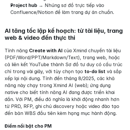
Project hub
 → Nhúng sơ đồ trực tiếp vào 
Confluence/Notion để làm trang dự án chuẩn.
AI tăng tốc lập kế hoạch: từ tài liệu, trang 
web & video đến thực thi
Tính năng 
Create with AI
 của Xmind chuyển tài liệu 
(PDF/Word/PPT/Markdown/Text), trang web, hoặc 
cả liên kết YouTube thành Sơ đồ tư duy có cấu trúc 
chỉ trong vài giây, với tùy chọn tạo 
to-do list
 và sắp 
xếp lại nội dung. Tính đến tháng 8/2025, các khả 
năng này chạy trong Xmind AI (web); ứng dụng 
native cho biết tính năng AI đang được triển khai 
dần. Với PM, điều đó nghĩa là khởi động nhanh hơn 
từ PRD, RFP, ghi chú discovery hoặc video đào tạo 
đến bản WBS đầu tiên kèm hạng mục hành động.
Điểm nổi bật cho PM