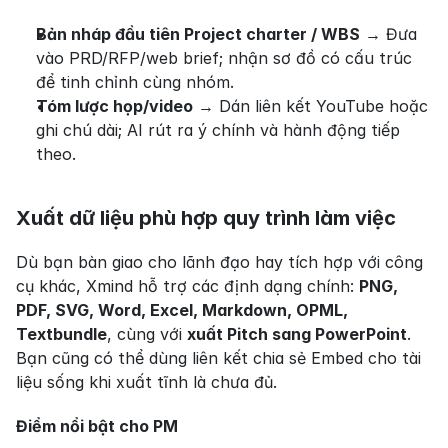
Bản nháp đầu tiên Project charter / WBS
 → Đưa 
vào PRD/RFP/web brief; nhận sơ đồ có cấu trúc 
để tinh chỉnh cùng nhóm.
Tóm lược họp/video
 → Dán liên kết YouTube hoặc 
ghi chú dài; AI rút ra ý chính và hành động tiếp 
theo.
Xuất dữ liệu phù hợp quy trình làm việc
Dù bạn bàn giao cho lãnh đạo hay tích hợp với công 
cụ khác, Xmind hỗ trợ các định dạng chính: 
PNG, 
PDF, SVG, Word, Excel, Markdown, OPML, 
Textbundle
, cùng với 
xuất Pitch sang PowerPoint
. 
Bạn cũng có thể dùng liên kết chia sẻ Embed cho tài 
liệu sống khi xuất tĩnh là chưa đủ.
Điểm nổi bật cho PM