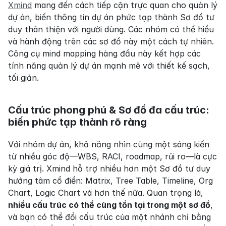
Xmind
 mang đến cách tiếp cận trực quan cho quản lý 
dự án, biến thông tin dự án phức tạp thành Sơ đồ tư 
duy thân thiện với người dùng. Các nhóm có thể hiểu 
và hành động trên các sơ đồ này một cách tự nhiên. 
Công cụ mind mapping hàng đầu này kết hợp các 
tính năng quản lý dự án mạnh mẽ với thiết kế sạch, 
tối giản.
Cấu trúc phong phú & Sơ đồ đa cấu trúc: 
biến phức tạp thành rõ ràng
Với nhóm dự án, khả năng nhìn cùng một sáng kiến 
từ nhiều góc độ—WBS, RACI, roadmap, rủi ro—là cực 
kỳ giá trị. Xmind hỗ trợ nhiều hơn một Sơ đồ tư duy 
hướng tâm cổ điển: Matrix, Tree Table, Timeline, Org 
Chart, Logic Chart và hơn thế nữa. Quan trọng là, 
nhiều cấu trúc có thể cùng tồn tại trong một sơ đồ
, 
và bạn có thể đổi cấu trúc của một nhánh chỉ bằng 