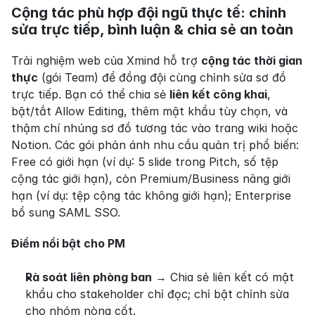
Cộng tác phù hợp đội ngũ thực tế: chỉnh 
sửa trực tiếp, bình luận & chia sẻ an toàn
Trải nghiệm web của Xmind hỗ trợ 
cộng tác thời gian 
thực
 (gói Team) để đồng đội cùng chỉnh sửa sơ đồ 
trực tiếp. Bạn có thể chia sẻ 
liên kết công khai
, 
bật/tắt Allow Editing, thêm mật khẩu tùy chọn, và 
thậm chí nhúng sơ đồ tương tác vào trang wiki hoặc 
Notion. Các gói phản ánh nhu cầu quản trị phổ biến: 
Free có giới hạn (ví dụ: 5 slide trong Pitch, số tệp 
cộng tác giới hạn), còn Premium/Business nâng giới 
hạn (ví dụ: tệp cộng tác không giới hạn); Enterprise 
bổ sung SAML SSO.
Điểm nổi bật cho PM
Rà soát liên phòng ban
 → Chia sẻ liên kết có mật 
khẩu cho stakeholder chỉ đọc; chỉ bật chỉnh sửa 
cho nhóm nòng cốt.