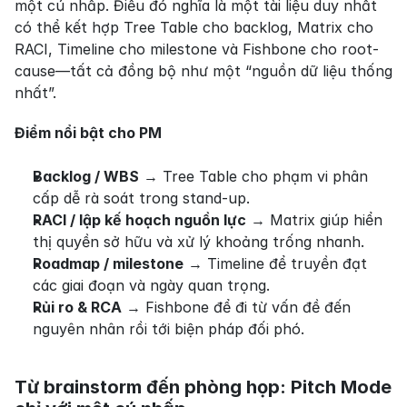
một cú nhấp. Điều đó nghĩa là một tài liệu duy nhất 
có thể kết hợp Tree Table cho backlog, Matrix cho 
RACI, Timeline cho milestone và Fishbone cho root-
cause—tất cả đồng bộ như một “nguồn dữ liệu thống 
nhất”.
Điểm nổi bật cho PM
Backlog / WBS
 → Tree Table cho phạm vi phân 
cấp dễ rà soát trong stand-up.
RACI / lập kế hoạch nguồn lực
 → Matrix giúp hiển 
thị quyền sở hữu và xử lý khoảng trống nhanh.
Roadmap / milestone
 → Timeline để truyền đạt 
các giai đoạn và ngày quan trọng.
Rủi ro & RCA
 → Fishbone để đi từ vấn đề đến 
nguyên nhân rồi tới biện pháp đối phó.
Từ brainstorm đến phòng họp: Pitch Mode 