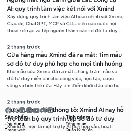
Ngừng mất ngữ cảnh giữa các công cụ
AI: quy trình làm việc kết nối với Xmind
Xây dựng quy trình làm việc AI hoàn chỉnh với Xmind,
Claude, ChatGPT, MCP và CLI—biến các cuộc hội
thoại rời rạc và tệp nguồn thành các sơ đồ tư duy rõ
ràng, dễ chỉnh sửa.
2 tháng trước
Cửa hàng mẫu Xmind đã ra mắt: Tìm mẫu
sơ đồ tư duy phù hợp cho mọi tình huống
Kho mẫu của Xmind đã ra mắt—hàng trăm mẫu sơ
đồ tư duy miễn phí cho công việc, học tập, cuộc
sống và hơn thế nữa. Hãy tìm điểm khởi đầu phù hợp
và bỏ qua trang giấy trắng.
2 tháng trước
Từ ý tưởng đến thông tỏ: Xmind AI nay hỗ
Sản phẩm
Tính năng
trợ toàn bộ quy trình lập sơ đồ tư duy
Ứng dụng
Tổng quan
Xmind AI hiện là một trợ lý AI tích hợp sẵn, hoạt
Trang web
Quản lý dự án