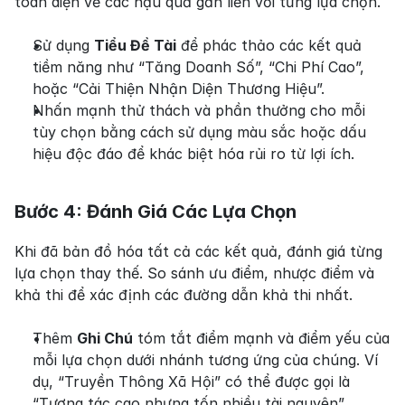
toàn diện về các hậu quả gắn liền với từng lựa chọn.
Sử dụng 
Tiểu Đề Tài
 để phác thảo các kết quả 
tiềm năng như “Tăng Doanh Số”, “Chi Phí Cao”, 
hoặc “Cải Thiện Nhận Diện Thương Hiệu”.
Nhấn mạnh thử thách và phần thưởng cho mỗi 
tùy chọn bằng cách sử dụng màu sắc hoặc dấu 
hiệu độc đáo để khác biệt hóa rủi ro từ lợi ích.
Bước 4: Đánh Giá Các Lựa Chọn
Khi đã bản đồ hóa tất cả các kết quả, đánh giá từng 
lựa chọn thay thế. So sánh ưu điểm, nhược điểm và 
khả thi để xác định các đường dẫn khả thi nhất.
Thêm 
Ghi Chú
 tóm tắt điểm mạnh và điểm yếu của 
mỗi lựa chọn dưới nhánh tương ứng của chúng. Ví 
dụ, “Truyền Thông Xã Hội” có thể được gọi là 
“Tương tác cao nhưng tốn nhiều tài nguyên”.