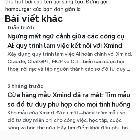
thu hút bởi các tên gọi sáng tạo. Đừng gọi 
hamburger của bạn đơn giản là 
Bài viết khác
tuần trước
Ngừng mất ngữ cảnh giữa các công cụ
AI: quy trình làm việc kết nối với Xmind
Xây dựng quy trình làm việc AI hoàn chỉnh với Xmind,
Claude, ChatGPT, MCP và CLI—biến các cuộc hội
thoại rời rạc và tệp nguồn thành các sơ đồ tư duy rõ
ràng, dễ chỉnh sửa.
2 tháng trước
Cửa hàng mẫu Xmind đã ra mắt: Tìm mẫu
sơ đồ tư duy phù hợp cho mọi tình huống
Kho mẫu của Xmind đã ra mắt—hàng trăm mẫu sơ
đồ tư duy miễn phí cho công việc, học tập, cuộc
sống và hơn thế nữa. Hãy tìm điểm khởi đầu phù hợp
và bỏ qua trang giấy trắng.