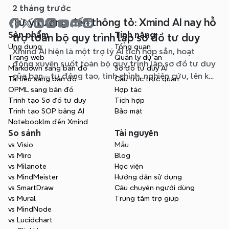
2 tháng trước
Từ ý tưởng đến thông tỏ: Xmind AI nay hỗ
Sản phẩm
Tính năng
trợ toàn bộ quy trình lập sơ đồ tư duy
Ứng dụng
Tổng quan
Xmind AI hiện là một trợ lý AI tích hợp sẵn, hoạt
Trang web
Quản lý dự án
động xuyên suốt toàn bộ quy trình lập sơ đồ tư duy
Markdown sang bản đồ
Sơ đồ tư duy AI
của bạn—tự động tạo, tinh chỉnh, nghiên cứu, lên kế
Tài liệu sang bản đồ
Cấu trúc trực quan
hoạch và xuất bản, tất cả mà không cần rời khỏi sơ
OPML sang bản đồ
Hợp tác
đồ của bạn.
Trình tạo Sơ đồ tư duy
Tích hợp
Trình tạo SOP bằng AI
Bảo mật
Notebooklm đến Xmind
So sánh
Tài nguyên
vs Visio
Mẫu
vs Miro
Blog
vs Milanote
Học viện
vs MindMeister
Hướng dẫn sử dụng
vs SmartDraw
Câu chuyện người dùng
vs Mural
Trung tâm trợ giúp
vs MindNode
vs Lucidchart