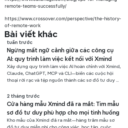
remote-teams-successfully/
https://www.crossover.com/perspective/the-history-
of-remote-work
Bài viết khác
tuần trước
Ngừng mất ngữ cảnh giữa các công cụ
AI: quy trình làm việc kết nối với Xmind
Xây dựng quy trình làm việc AI hoàn chỉnh với Xmind,
Claude, ChatGPT, MCP và CLI—biến các cuộc hội
thoại rời rạc và tệp nguồn thành các sơ đồ tư duy rõ
ràng, dễ chỉnh sửa.
2 tháng trước
Cửa hàng mẫu Xmind đã ra mắt: Tìm mẫu
sơ đồ tư duy phù hợp cho mọi tình huống
Kho mẫu của Xmind đã ra mắt—hàng trăm mẫu sơ
đồ tư duy miễn phí cho công việc, học tập, cuộc