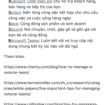
HubSpot
: 
CRM miễn phí
 cho hỗ trợ khách hàng, 
bán hàng và tiếp thị của bạn
Notion
: Nền tảng công việc kết hợp cho nhu cầu 
công việc và cuộc sống hàng ngày
Slack
: Cộng đồng sản phẩm và kinh doanh
Discord
: Nói chuyện, chat, gặp gỡ và gần gũi với 
bạn bè và cộng đồng
Microsoft Teams
: Luôn kết nối và truy cập nội 
dung chung bất kỳ lúc nào với đội ngũ
Tham khảo
https://www.chanty.com/blog/how-to-manage-a-
remote-team/
https://www.hermanmiller.com/zh_cn/research/categ
ories/white-papers/five-important-tips-for-managing-
remote-teams/
https://www.callbridge.com/blog/tips-for-managing-