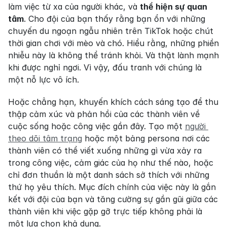
làm việc từ xa của người khác, và 
thể hiện sự quan 
tâm
. Cho đội của bạn thấy rằng bạn ổn với những 
chuyến du ngoạn ngẫu nhiên trên TikTok hoặc chút 
thời gian chơi với mèo và chó. Hiểu rằng, những phiền 
nhiễu này là không thể tránh khỏi. Và thật lành mạnh 
khi được nghỉ ngơi. Vì vậy, đấu tranh với chúng là 
một nỗ lực vô ích.
Hoặc chẳng hạn, khuyến khích cách sáng tạo để thu 
thập cảm xúc và phản hồi của các thành viên về 
cuộc sống hoặc công việc gần đây. Tạo một 
người 
theo dõi tâm trạng
 hoặc một bảng persona nơi các 
thành viên có thể viết xuống những gì vừa xảy ra 
trong công việc, cảm giác của họ như thế nào, hoặc 
chỉ đơn thuần là một danh sách sở thích với những 
thứ họ yêu thích. Mục đích chính của việc này là gắn 
kết với đội của bạn và tăng cường sự gần gũi giữa các 
thành viên khi việc gặp gỡ trực tiếp không phải là 
một lựa chọn khả dụng.