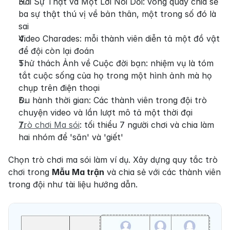
Hai Sự Thật và Một Lời Nói Dối: vòng quay chia sẻ 
ba sự thật thú vị về bản thân, một trong số đó là 
sai
Video Charades: mỗi thành viên diễn tả một đồ vật 
để đội còn lại đoán
Thử thách Ảnh về Cuộc đời bạn: nhiệm vụ là tóm 
tắt cuộc sống của họ trong một hình ảnh mà họ 
chụp trên điện thoại
Du hành thời gian: Các thành viên trong đội trò 
chuyện video và lần lượt mô tả một thời đại
Trò chơi Ma sói
: tối thiểu 7 người chơi và chia làm 
hai nhóm để 'săn' và 'giết'
Chọn trò chơi ma sói làm ví dụ. Xây dựng quy tắc trò 
chơi trong 
Mẫu Ma trận
 và chia sẻ với các thành viên 
trong đội như tài liệu hướng dẫn.