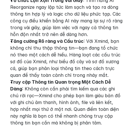
Tổ chức Lộn Xộn Trong Vài Giây
: Tính năng AI 
Reorganize ngay lập tức làm sạch và tạo ra dòng 
thông tin hợp lý và logic cho dữ liệu phức tạp. Các 
công cụ điều khiển bằng AI này mang lại sự rõ ràng 
trong vài giây, giúp làm việc với ngay cả thông tin 
hỗn độn nhất trở nên dễ dàng hơn.
Tăng cường Rõ ràng và Cấu trúc
: Với Xmind, bạn 
không chỉ thu thập thông tin—bạn đang tổ chức 
nó theo một cách dễ hiểu. Hàng loạt các cấu trúc 
sơ đồ của Xmind, như biểu đồ cây và sơ đồ xương 
cá, giúp bạn phân loại thông tin theo cách trực 
quan để thấy toàn cảnh chỉ trong nháy mắt.
Truy cập Thông tin Quan trọng Một Cách Dễ 
Dàng
: Không còn cần phải tìm kiếm qua các ghi 
chú rời rạc—Xmind cho phép bạn làm giàu bản đồ 
với ghi chú âm thanh, hình ảnh, file và liên kết, 
hợp nhất mọi thứ ở một nơi. Quan điểm toàn diện 
này nghĩa là bạn có thể nhanh chóng truy cập 
thông tin bạn cần mà không bị phân tâm.