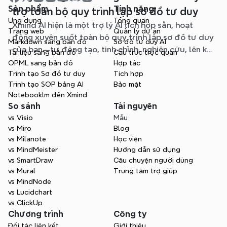
Sản phẩm
Tính năng
trợ toàn bộ quy trình lập sơ đồ tư duy
Ứng dụng
Tổng quan
Xmind AI hiện là một trợ lý AI tích hợp sẵn, hoạt
Trang web
Quản lý dự án
động xuyên suốt toàn bộ quy trình lập sơ đồ tư duy
Markdown sang bản đồ
Sơ đồ tư duy AI
của bạn—tự động tạo, tinh chỉnh, nghiên cứu, lên kế
Tài liệu sang bản đồ
Cấu trúc trực quan
hoạch và xuất bản, tất cả mà không cần rời khỏi sơ
OPML sang bản đồ
Hợp tác
đồ của bạn.
Trình tạo Sơ đồ tư duy
Tích hợp
Trình tạo SOP bằng AI
Bảo mật
Notebooklm đến Xmind
So sánh
Tài nguyên
vs Visio
Mẫu
vs Miro
Blog
vs Milanote
Học viện
vs MindMeister
Hướng dẫn sử dụng
vs SmartDraw
Câu chuyện người dùng
vs Mural
Trung tâm trợ giúp
vs MindNode
vs Lucidchart
vs ClickUp
Chương trình
Công ty
Đối tác liên kết
Giới thiệu