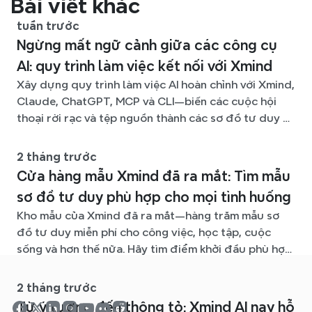
Bài viết khác
tuần trước
Ngừng mất ngữ cảnh giữa các công cụ
AI: quy trình làm việc kết nối với Xmind
Xây dựng quy trình làm việc AI hoàn chỉnh với Xmind,
Claude, ChatGPT, MCP và CLI—biến các cuộc hội
thoại rời rạc và tệp nguồn thành các sơ đồ tư duy rõ
ràng, dễ chỉnh sửa.
2 tháng trước
Cửa hàng mẫu Xmind đã ra mắt: Tìm mẫu
sơ đồ tư duy phù hợp cho mọi tình huống
Kho mẫu của Xmind đã ra mắt—hàng trăm mẫu sơ
đồ tư duy miễn phí cho công việc, học tập, cuộc
sống và hơn thế nữa. Hãy tìm điểm khởi đầu phù hợp
và bỏ qua trang giấy trắng.
2 tháng trước
Từ ý tưởng đến thông tỏ: Xmind AI nay hỗ