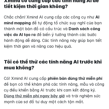
Xmind có cung cấp các tính năng AI để 
tiết kiệm thời gian không?
Chắc chắn! Xmind AI cung cấp các công cụ như 
AI 
mind mapping
 để tự động tổ chức suy nghĩ của bạn 
thành một bản đồ có cấu trúc và 
Danh sách công 
việc do AI tạo ra
 để biến ý tưởng thành các bước 
hành động dễ dàng. Các tính năng này giúp bạn tiết 
kiệm thời gian và nâng cao hiệu quả.
Tôi có thể thử các tính năng AI trước khi 
mua không?
Có! Xmind AI cung cấp 
phiên bản dùng thử miễn phí
để bạn có thể khám phá các tính năng, mẫu và công 
cụ điều khiển bằng AI trước khi cam kết đăng ký. 
Dùng thử miễn phí ngay bây giờ
 và trải nghiệm sức 
mạnh của sơ đồ tư duy một cách tận mắt.