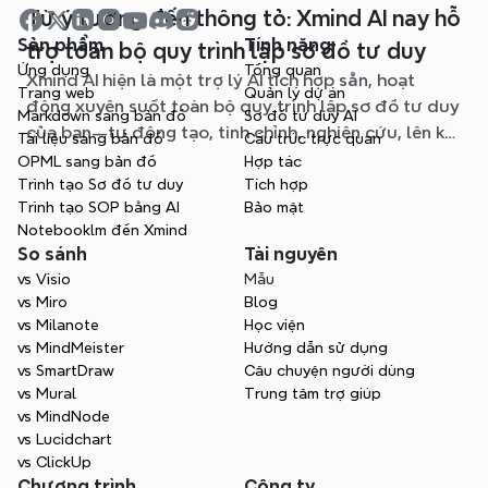
Từ ý tưởng đến thông tỏ: Xmind AI nay hỗ
Sản phẩm
Tính năng
trợ toàn bộ quy trình lập sơ đồ tư duy
Ứng dụng
Tổng quan
Xmind AI hiện là một trợ lý AI tích hợp sẵn, hoạt
Trang web
Quản lý dự án
động xuyên suốt toàn bộ quy trình lập sơ đồ tư duy
Markdown sang bản đồ
Sơ đồ tư duy AI
của bạn—tự động tạo, tinh chỉnh, nghiên cứu, lên kế
Tài liệu sang bản đồ
Cấu trúc trực quan
hoạch và xuất bản, tất cả mà không cần rời khỏi sơ
OPML sang bản đồ
Hợp tác
đồ của bạn.
Trình tạo Sơ đồ tư duy
Tích hợp
Trình tạo SOP bằng AI
Bảo mật
Notebooklm đến Xmind
So sánh
Tài nguyên
vs Visio
Mẫu
vs Miro
Blog
vs Milanote
Học viện
vs MindMeister
Hướng dẫn sử dụng
vs SmartDraw
Câu chuyện người dùng
vs Mural
Trung tâm trợ giúp
vs MindNode
vs Lucidchart
vs ClickUp
Chương trình
Công ty