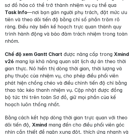
sơ đồ hóa có thể trở thành nhiệm vụ cụ thể qua 
Task Info
—nơi bạn gán người phụ trách, đặt mức ưu 
tiên và theo dõi tiến độ bằng chỉ số phần trăm rõ 
ràng. Điều này biến kế hoạch trực quan thành quy 
trình hành động và bảo đảm trách nhiệm trong toàn 
nhóm.
Chế độ xem Gantt Chart
 được nâng cấp trong 
Xmind 
v26
 mang lại khả năng quan sát lịch dự án theo thời 
gian thực. Nó hiển thị dòng thời gian, thời lượng và 
phụ thuộc của nhiệm vụ, cho phép điều phối viên 
phát hiện chồng chéo và điều chỉnh tiến độ chỉ bằng 
thao tác kéo thanh nhiệm vụ. Cập nhật được đồng 
bộ tức thì trên toàn Sơ đồ, giữ mọi phần của kế 
hoạch luôn thống nhất.
Bằng cách kết hợp dòng thời gian trực quan với theo 
dõi tiến độ, 
Xmind
 mang đến cho điều phối viên góc 
nhìn cần thiết để ngăn xung đột, thích ứng nhanh và 