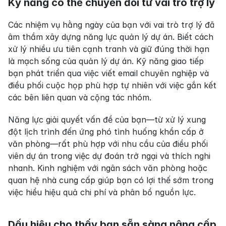
Kỹ năng có thể chuyển đổi từ vai trò trợ lý
Các nhiệm vụ hằng ngày của bạn với vai trò trợ lý đã 
âm thầm xây dựng năng lực quản lý dự án. Biết cách 
xử lý nhiều ưu tiên cạnh tranh và giữ đúng thời hạn 
là mạch sống của quản lý dự án. Kỹ năng giao tiếp 
bạn phát triển qua việc viết email chuyên nghiệp và 
điều phối cuộc họp phù hợp tự nhiên với việc gắn kết 
các bên liên quan và cộng tác nhóm.
Năng lực giải quyết vấn đề của bạn—từ xử lý xung 
đột lịch trình đến ứng phó tình huống khẩn cấp ở 
văn phòng—rất phù hợp với nhu cầu của điều phối 
viên dự án trong việc dự đoán trở ngại và thích nghi 
nhanh. Kinh nghiệm với ngân sách văn phòng hoặc 
quan hệ nhà cung cấp giúp bạn có lợi thế sớm trong 
việc hiểu hiệu quả chi phí và phân bổ nguồn lực.
Dấu hiệu cho thấy bạn sẵn sàng nâng cấp