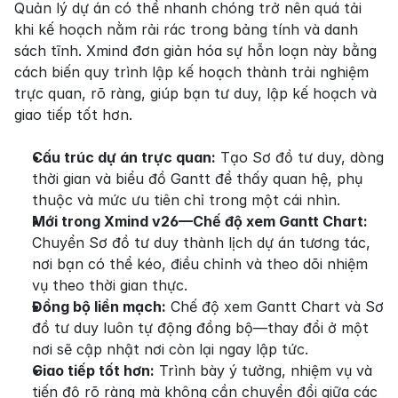
Quản lý dự án có thể nhanh chóng trở nên quá tải 
khi kế hoạch nằm rải rác trong bảng tính và danh 
sách tĩnh. Xmind đơn giản hóa sự hỗn loạn này bằng 
cách biến quy trình lập kế hoạch thành trải nghiệm 
trực quan, rõ ràng, giúp bạn tư duy, lập kế hoạch và 
giao tiếp tốt hơn.
Cấu trúc dự án trực quan:
 Tạo Sơ đồ tư duy, dòng 
thời gian và biểu đồ Gantt để thấy quan hệ, phụ 
thuộc và mức ưu tiên chỉ trong một cái nhìn.
Mới trong Xmind v26—Chế độ xem Gantt Chart:
Chuyển Sơ đồ tư duy thành lịch dự án tương tác, 
nơi bạn có thể kéo, điều chỉnh và theo dõi nhiệm 
vụ theo thời gian thực.
Đồng bộ liền mạch:
 Chế độ xem Gantt Chart và Sơ 
đồ tư duy luôn tự động đồng bộ—thay đổi ở một 
nơi sẽ cập nhật nơi còn lại ngay lập tức.
Giao tiếp tốt hơn:
 Trình bày ý tưởng, nhiệm vụ và 
tiến độ rõ ràng mà không cần chuyển đổi giữa các 