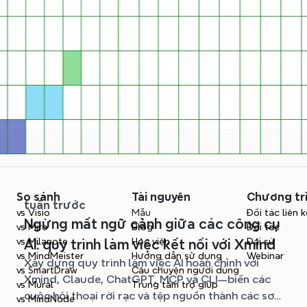
So sánh
Tài nguyên
Chương tr
tuần trước
vs Visio
Mẫu
Đối tác liên k
Ngừng mất ngữ cảnh giữa các công cụ
vs Miro
Blog
Đối tác
vs Milanote
Học viện
Đại sứ
AI: quy trình làm việc kết nối với Xmind
vs MindMeister
Hướng dẫn sử dụng
Webinar
Xây dựng quy trình làm việc AI hoàn chỉnh với
vs SmartDraw
Câu chuyện người dùng
Xmind, Claude, ChatGPT, MCP và CLI—biến các
vs Mural
Trung tâm trợ giúp
cuộc hội thoại rời rạc và tệp nguồn thành các sơ
vs MindNode