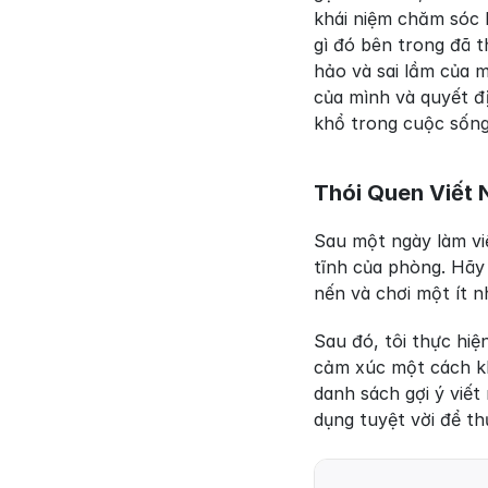
khái niệm chăm sóc b
gì đó bên trong đã t
hảo và sai lầm của m
của mình và quyết đị
khổ trong cuộc sốn
Thói Quen Viết 
Sau một ngày làm vi
tĩnh của phòng. Hãy
nến và chơi một ít n
Sau đó, tôi thực hiện
cảm xúc một cách kh
danh sách gợi ý viết
dụng tuyệt vời để thử