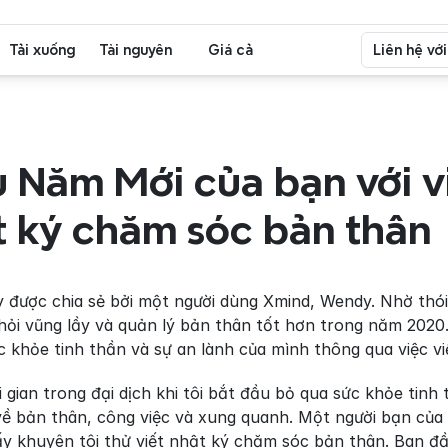
Tải xuống
Tài nguyên
Giá cả
Liên hệ vớ
 Năm Mới của bạn với vi
t ký chăm sóc bản thân
được chia sẻ bởi một người dùng Xmind, Wendy. Nhờ thói 
hỏi vũng lầy và quản lý bản thân tốt hơn trong năm 2020.
c khỏe tinh thần và sự an lành của mình thông qua việc 
gian trong đại dịch khi tôi bắt đầu bỏ qua sức khỏe tinh 
về bản thân, công việc và xung quanh. Một người bạn của 
ấy khuyên tôi thử viết nhật ký chăm sóc bản thân. Ban đầu,