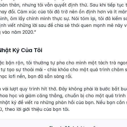
ản thân, nhưng tôi vẫn quyết định thử. Sau khi tiếp tục 
hay đổi. Cảm xúc của tôi đã trở nên ổn định hơn và ít mã
ình, ôm lấy chính mình thực sự. Nói tóm lại, tôi đã kiểm s
nh viết những lời sau để chia sẻ thói quen mạnh mẽ này v
g vào năm 2020.”
Nhật Ký Của Tôi
ệc bận rộn, tôi thường tự pha cho mình một tách trà ngon
 tự tạo sự thoải mái - chìa khóa cho một quá trình chăm 
hạc lofi nền, bạn đã sẵn sàng rồi.
 vài lượt quy trình hít thở. Đây không phải là bước bắt buộ
oa học và giảm căng thẳng, chuẩn bị cho một quá trình 
 nhật ký để viết ra những phản hồi của bạn. Nếu bạn cần 
, theo lời giới thiệu của bạn tôi.