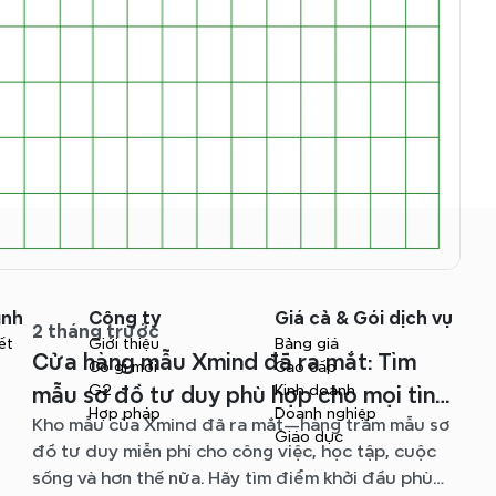
ình
Công ty
Giá cả & Gói dịch vụ
2 tháng trước
ết
Giới thiệu
Bảng giá
Cửa hàng mẫu Xmind đã ra mắt: Tìm
Có gì mới
Cao cấp
G2
Kinh doanh
mẫu sơ đồ tư duy phù hợp cho mọi tình
Hợp pháp
Doanh nghiệp
Kho mẫu của Xmind đã ra mắt—hàng trăm mẫu sơ
huống
Giáo dục
đồ tư duy miễn phí cho công việc, học tập, cuộc
sống và hơn thế nữa. Hãy tìm điểm khởi đầu phù