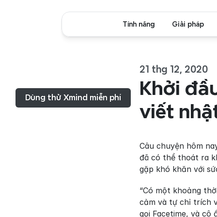
Tính năng
Giải pháp
21 thg 12, 2020
Thực đơn...
Khởi đầu
Dùng thử Xmind miễn phí
viết nhậ
Câu chuyện hôm nay 
đã có thể thoát ra k
gặp khó khăn với sứ
“Có một khoảng thời 
cảm và tự chỉ trích 
gọi Facetime, và cô 