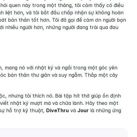
thói quen này trong một tháng, tôi cảm thấy có điều 
nh liệt hơn, và tôi bắt đầu chấp nhận sự không hoàn 
oát bản thân tốt hơn. Tôi đã gọi để cảm ơn người bạn 
ới nhiều người hơn, những người đang trải qua đau 
, mang nó với nhật ký và ngồi trong một góc yên 
sóc bản thân thư giãn và suy ngẫm. Thắp một cây 
c, nhưng tôi thích nó. Bài tập hít thở giúp ổn định 
viết nhật ký mượt mà và chữa lành. Hãy theo một 
sự hỗ trợ kỹ thuật, 
DiveThru
 và 
Jour
 là những ứng 