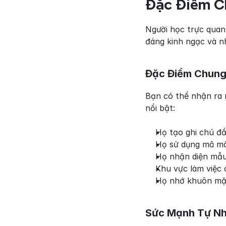
Đặc Điểm C
Người học trực quan
đáng kinh ngạc và n
Đặc Điểm Chun
Bạn có thể nhận ra n
nổi bật:
Họ tạo ghi chú đầ
Họ sử dụng mã mà
Họ nhận diện mẫu
Khu vực làm việc 
Họ nhớ khuôn mặ
Sức Mạnh Tự Nh