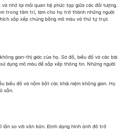
và nhớ lại mối quan hệ phức tạp giữa các đối tượng. 
 trong tâm trí, làm cho họ trở thành những người 
 thích sắp xếp chúng bằng mã màu và thứ tự trực 
ông gian-thị giác của họ. Sơ đồ, biểu đồ và các bài 
à sử dụng mã màu để sắp xếp thông tin. Những người 
ểu biểu đồ và nắm bắt các khái niệm không gian. Họ 
ó sẵn.
 lần so với văn bản. Định dạng hình ảnh đã trở 