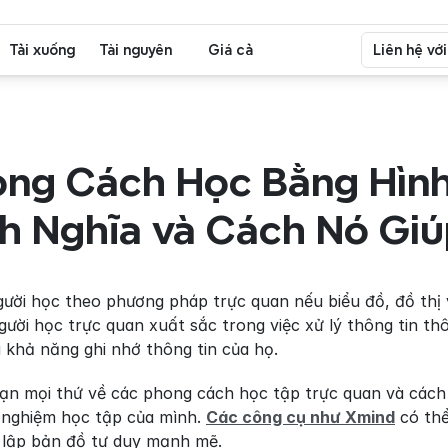
Tải xuống
Tài nguyên
Giá cả
Liên hệ vớ
ong Cách Học Bằng Hình
h Nghĩa và Cách Nó Giú
ười học theo phương pháp trực quan nếu biểu đồ, đồ thị v
gười học trực quan xuất sắc trong việc xử lý thông tin th
 khả năng ghi nhớ thông tin của họ.
bạn mọi thứ về các phong cách học tập trực quan và cách 
ải nghiệm học tập của mình. 
Các công cụ như Xmind
 có th
 lập bản đồ tư duy mạnh mẽ.