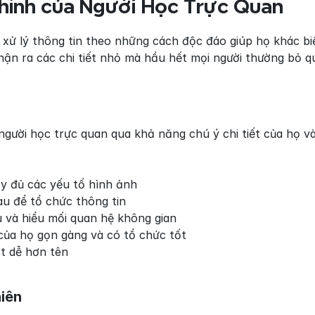
hính của Người Học Trực Quan
 xử lý thông tin theo những cách độc đáo giúp họ khác bi
hận ra các chi tiết nhỏ mà hầu hết mọi người thường bỏ q
g
gười học trực quan qua khả năng chú ý chi tiết của họ và 
y đủ các yếu tố hình ảnh
u để tổ chức thông tin
 và hiểu mối quan hệ không gian
của họ gọn gàng và có tổ chức tốt
t dễ hơn tên
iên