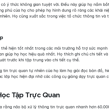
có ý thức không gian tuyệt vời. Điều này giúp họ nắm bắt 
g phú của họ cho phép họ hình dung rõ ràng các khái niệm
 nhiên. Họ cũng xuất sắc trong việc tổ chức thông tin và
ập
thể hiện tốt nhất trong các môi trường hỗ trợ sức mạnh kh
an giúp họ học hiệu quả nhất. Họ thích ghi chú chi tiết v
át trước khi tập trung vào chi tiết cụ thể.
 tin trực quan tự nhiên của họ làm họ giỏi đọc bản đồ, hi
ác lớp học hiện đại nhờ các công cụ giảng dạy trực quan c
 Học Tập Trực Quan
a rằng não bộ xử lý thông tin trực quan nhanh hơn 60.000