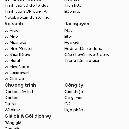
đồ của bạn.
Trình tạo Sơ đồ tư duy
Tích hợp
Trình tạo SOP bằng AI
Bảo mật
Notebooklm đến Xmind
So sánh
Tài nguyên
vs Visio
Mẫu
vs Miro
Blog
vs Milanote
Học viện
vs MindMeister
Hướng dẫn sử dụng
vs SmartDraw
Câu chuyện người dùng
vs Mural
Trung tâm trợ giúp
vs MindNode
vs Lucidchart
vs ClickUp
Chương trình
Công ty
Đối tác liên kết
Giới thiệu
Đối tác
Có gì mới
Đại sứ
G2
Webinar
Hợp pháp
Giá cả & Gói dịch vụ
Bảng giá
Cao cấp