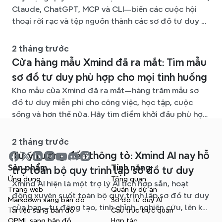
Claude, ChatGPT, MCP và CLI—biến các cuộc hội
thoại rời rạc và tệp nguồn thành các sơ đồ tư duy rõ
ràng, dễ chỉnh sửa.
2 tháng trước
Cửa hàng mẫu Xmind đã ra mắt: Tìm mẫu
sơ đồ tư duy phù hợp cho mọi tình huống
Kho mẫu của Xmind đã ra mắt—hàng trăm mẫu sơ
đồ tư duy miễn phí cho công việc, học tập, cuộc
sống và hơn thế nữa. Hãy tìm điểm khởi đầu phù hợp
và bỏ qua trang giấy trắng.
2 tháng trước
Từ ý tưởng đến thông tỏ: Xmind AI nay hỗ
Sản phẩm
Tính năng
trợ toàn bộ quy trình lập sơ đồ tư duy
Ứng dụng
Tổng quan
Xmind AI hiện là một trợ lý AI tích hợp sẵn, hoạt
Trang web
Quản lý dự án
động xuyên suốt toàn bộ quy trình lập sơ đồ tư duy
Markdown sang bản đồ
Sơ đồ tư duy AI
của bạn—tự động tạo, tinh chỉnh, nghiên cứu, lên kế
Tài liệu sang bản đồ
Cấu trúc trực quan
hoạch và xuất bản, tất cả mà không cần rời khỏi sơ
OPML sang bản đồ
Hợp tác