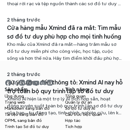
thoại rời rạc và tệp nguồn thành các sơ đồ tư duy rõ
ràng, dễ chỉnh sửa.
2 tháng trước
Cửa hàng mẫu Xmind đã ra mắt: Tìm mẫu
sơ đồ tư duy phù hợp cho mọi tình huống
Kho mẫu của Xmind đã ra mắt—hàng trăm mẫu sơ
đồ tư duy miễn phí cho công việc, học tập, cuộc
sống và hơn thế nữa. Hãy tìm điểm khởi đầu phù hợp
và bỏ qua trang giấy trắng.
2 tháng trước
Từ ý tưởng đến thông tỏ: Xmind AI nay hỗ
Sản phẩm
Tính năng
trợ toàn bộ quy trình lập sơ đồ tư duy
Ứng dụng
Tổng quan
Xmind AI hiện là một trợ lý AI tích hợp sẵn, hoạt
Trang web
Quản lý dự án
động xuyên suốt toàn bộ quy trình lập sơ đồ tư duy
Markdown sang bản đồ
Sơ đồ tư duy AI
của bạn—tự động tạo, tinh chỉnh, nghiên cứu, lên kế
Tài liệu sang bản đồ
Cấu trúc trực quan
hoạch và xuất bản, tất cả mà không cần rời khỏi sơ
OPML sang bản đồ
Hợp tác
đồ của bạn.
Trình tạo Sơ đồ tư duy
Tích hợp