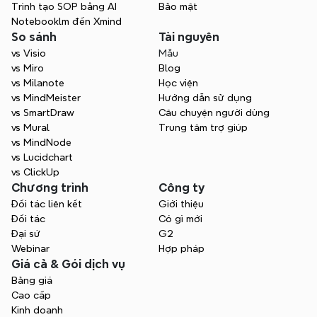
Trình tạo SOP bằng AI
Bảo mật
Notebooklm đến Xmind
So sánh
Tài nguyên
vs Visio
Mẫu
vs Miro
Blog
vs Milanote
Học viện
vs MindMeister
Hướng dẫn sử dụng
vs SmartDraw
Câu chuyện người dùng
vs Mural
Trung tâm trợ giúp
vs MindNode
vs Lucidchart
vs ClickUp
Chương trình
Công ty
Đối tác liên kết
Giới thiệu
Đối tác
Có gì mới
Đại sứ
G2
Webinar
Hợp pháp
Giá cả & Gói dịch vụ
Bảng giá
Cao cấp
Kinh doanh