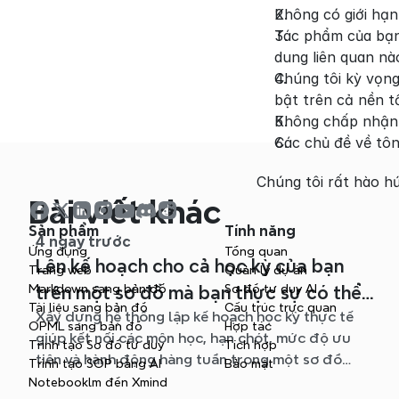
Không có giới hạn
Tác phẩm của bạn 
dung liên quan nà
Chúng tôi kỳ vọng
bật trên cả nền t
Không chấp nhận
Các chủ đề về tôn 
Chúng tôi rất hào hứ
Bài viết khác
Sản phẩm
Tính năng
4 ngày trước
Ứng dụng
Tổng quan
Lên kế hoạch cho cả học kỳ của bạn
Trang web
Quản lý dự án
Markdown sang bản đồ
Sơ đồ tư duy AI
trên một sơ đồ mà bạn thực sự có thể
Tài liệu sang bản đồ
Cấu trúc trực quan
Xây dựng hệ thống lập kế hoạch học kỳ thực tế
theo kịp
OPML sang bản đồ
Hợp tác
giúp kết nối các môn học, hạn chót, mức độ ưu
Trình tạo Sơ đồ tư duy
Tích hợp
tiên và hành động hàng tuần trong một sơ đồ
Trình tạo SOP bằng AI
Bảo mật
Xmind linh hoạt suốt học kỳ.
Notebooklm đến Xmind