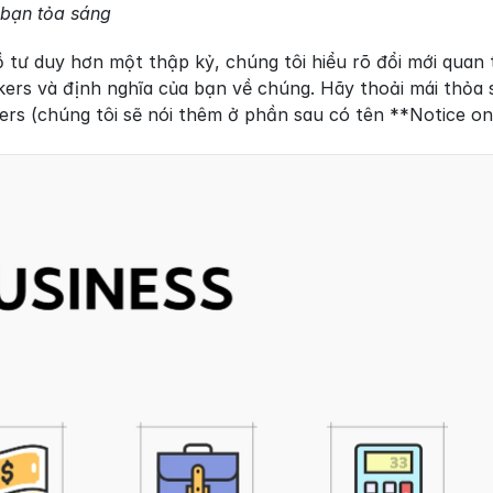
 bạn tỏa sáng
ồ tư duy hơn một thập kỷ, chúng tôi hiểu rõ đổi mới qua
kers và định nghĩa của bạn về chúng. Hãy thoải mái thỏa sứ
ers (chúng tôi sẽ nói thêm ở phần sau có tên **Notice on