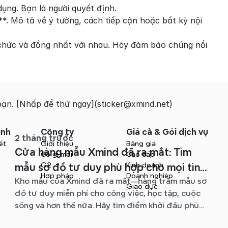
ụng. Bạn là người quyết định.
 Mô tả về ý tưởng, cách tiếp cận hoặc bất kỳ nội 
 chức và đồng nhất với nhau. Hãy đảm bảo chúng nổi 
 bạn. [Nhấp để thử ngay](sticker@xmind.net)
ình
Công ty
Giá cả & Gói dịch vụ
2 tháng trước
ết
Giới thiệu
Bảng giá
Cửa hàng mẫu Xmind đã ra mắt: Tìm
Có gì mới
Cao cấp
G2
Kinh doanh
mẫu sơ đồ tư duy phù hợp cho mọi tình
Hợp pháp
Doanh nghiệp
Kho mẫu của Xmind đã ra mắt—hàng trăm mẫu sơ
huống
Giáo dục
đồ tư duy miễn phí cho công việc, học tập, cuộc
sống và hơn thế nữa. Hãy tìm điểm khởi đầu phù
hợp và bỏ qua trang giấy trắng.