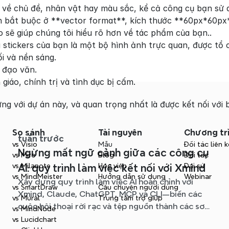
 về chủ đề, nhân vật hay màu sắc, kể cả công cụ bạn sử d
bắt buộc ở **vector format**, kích thước **60px*60px**.
o sẽ giúp chúng tôi hiểu rõ hơn về tác phẩm của bạn..
 stickers của bạn là một bộ hình ảnh trực quan, được tổ
ối và nền sáng.
 đạo văn.
giáo, chính trị và tình dục bị cấm.
ng với dự án này, và quan trọng nhất là được kết nối với
So sánh
Tài nguyên
Chương tr
tuần trước
vs Visio
Mẫu
Đối tác liên k
Ngừng mất ngữ cảnh giữa các công cụ
vs Miro
Blog
Đối tác
vs Milanote
Học viện
Đại sứ
AI: quy trình làm việc kết nối với Xmind
vs MindMeister
Hướng dẫn sử dụng
Webinar
Xây dựng quy trình làm việc AI hoàn chỉnh với
vs SmartDraw
Câu chuyện người dùng
Xmind, Claude, ChatGPT, MCP và CLI—biến các
vs Mural
Trung tâm trợ giúp
cuộc hội thoại rời rạc và tệp nguồn thành các sơ
vs MindNode
đồ tư duy rõ ràng, dễ chỉnh sửa.
vs Lucidchart