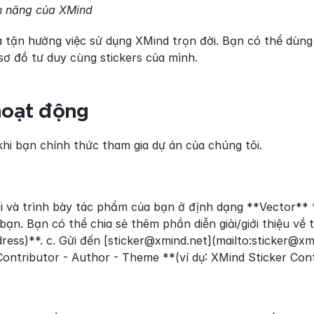
h năng của XMind
 tận hưởng việc sử dụng XMind trọn đời. Bạn có thể dùng
 sơ đồ tư duy cùng stickers của mình.
hoạt động
hi bạn chính thức tham gia dự án của chúng tôi.
ói và trình bày tác phẩm của bạn ở định dạng **Vector** 
ạn. Bạn có thể chia sẻ thêm phần diễn giải/giới thiệu về t
dress)**. c. Gửi đến [sticker@xmind.net](mailto:sticker@xm
Contributor - Author - Theme **(ví dụ: XMind Sticker Cont