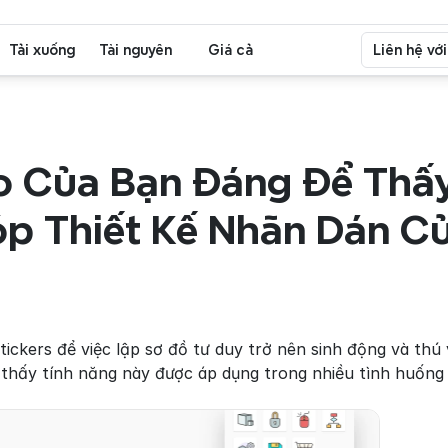
Tải xuống
Tài nguyên
Giá cả
Liên hệ vớ
o Của Bạn Đáng Để Thấy 
p Thiết Kế Nhãn Dán Củ
ickers để việc lập sơ đồ tư duy trở nên sinh động và thú 
i thấy tính năng này được áp dụng trong nhiều tình huống