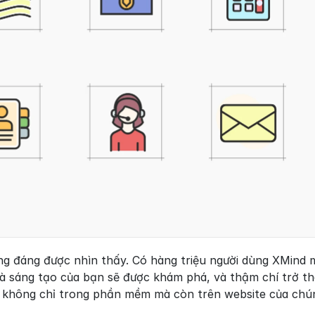
ng đáng được nhìn thấy. Có hàng triệu người dùng XMind m
 là sáng tạo của bạn sẽ được khám phá, và thậm chí trở t
ị không chỉ trong phần mềm mà còn trên website của chún