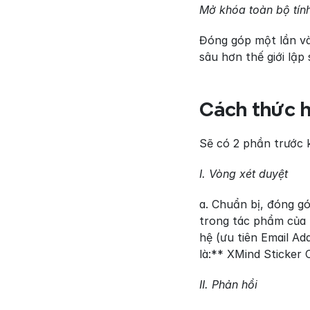
Mở khóa toàn bộ tín
Đóng góp một lần và
sâu hơn thế giới lập
Cách thức 
Sẽ có 2 phần trước k
I. Vòng xét duyệt
a. Chuẩn bị, đóng g
trong tác phẩm của b
hệ (ưu tiên Email Ad
là:** XMind Sticker 
II. Phản hồi