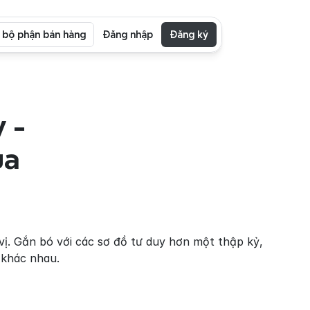
i bộ phận bán hàng
Đăng nhập
Đăng ký
- 
a 
vị. Gắn bó với các sơ đồ tư duy hơn một thập kỷ, 
 khác nhau.