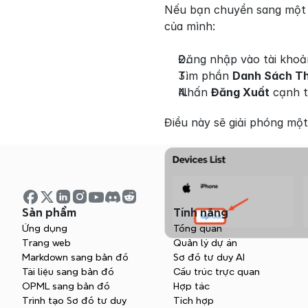
Nếu bạn chuyển sang một th
của mình:
Đăng nhập vào tài khoản
Tìm phần 
Danh Sách Th
Nhấn 
Đăng Xuất
 cạnh t
Điều này sẽ giải phóng một 
Sản phẩm
Tính năng
Ứng dụng
Tổng quan
Trang web
Quản lý dự án
Markdown sang bản đồ
Sơ đồ tư duy AI
Tài liệu sang bản đồ
Cấu trúc trực quan
OPML sang bản đồ
Hợp tác
Trình tạo Sơ đồ tư duy
Tích hợp