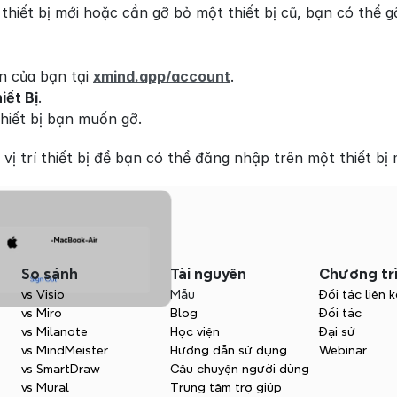
iết bị mới hoặc cần gỡ bỏ một thiết bị cũ, bạn có thể gỡ 
 của bạn tại 
xmind.app/account
.
iết Bị
.
hiết bị bạn muốn gỡ.
vị trí thiết bị để bạn có thể đăng nhập trên một thiết bị 
So sánh
Tài nguyên
Chương tr
vs Visio
Mẫu
Đối tác liên k
vs Miro
Blog
Đối tác
vs Milanote
Học viện
Đại sứ
vs MindMeister
Hướng dẫn sử dụng
Webinar
vs SmartDraw
Câu chuyện người dùng
vs Mural
Trung tâm trợ giúp