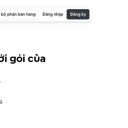
i bộ phận bán hàng
Đăng nhập
Đăng ký
i gói của 
.
g.