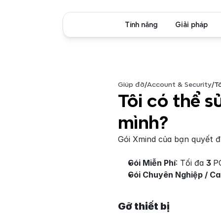
Tính năng
Giải pháp
Giúp đỡ
/
Account & Security
/
Tô
Tôi có thể s
mình?
Gói Xmind của bạn quyết đ
Gói Miễn Phí
: Tối đa 
3 
PC
Gói Chuyên Nghiệp / Ca
Gỡ thiết bị