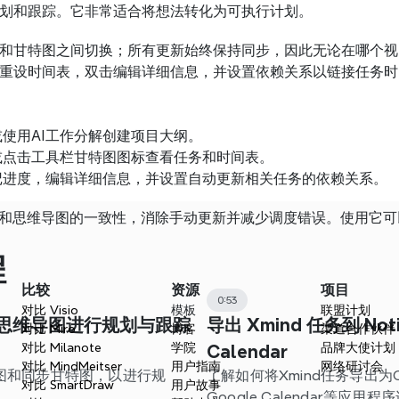
划和跟踪。它非常适合将想法转化为可执行计划。
和甘特图之间切换；所有更新始终保持同步，因此无论在哪个视
重设时间表，双击编辑详细信息，并设置依赖关系以链接任务时
使用AI工作分解创建项目大纲。
或点击工具栏甘特图图标查看任务和时间表。
记进度，编辑详细信息，并设置自动更新相关任务的依赖关系。
间表和思维导图的一致性，消除手动更新并减少调度错误。使用它
程
比较
资源
项目
0:53
对比 Visio
模板
联盟计划
使用思维导图进行规划与跟踪
导出 Xmind 任务到 Noti
对比 Miro
博客
渠道合作伙伴
对比 Milanote
学院
品牌大使计划
Calendar
对比 MindMeitser
用户指南
网络研讨会
导图和同步甘特图，以进行规
了解如何将Xmind任务导出为CS
对比 SmartDraw
用户故事
。
Google Calendar等应