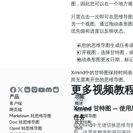
图，因此您可以在一个地方规
只需点击一次即可在思维导图
另一个视图。通过拖动条形图
优先级和进度以反映状态。
从您的思维导图生成任务或
打开视图，选择甘特图，
拖动条形图更改日期，标
Xmind中的甘特图保持时
而无需离开您的思维导图。
更多视频教
产品
功能
1:34
客户端
概述
Xmind 甘特图 — 
网页端
项目管理
Markdown 转思维导图
AI 思维导图
任务
Doc 转思维导图
视觉结构
在Xmind中无缝切换思维
Opml 转思维导图
协作
划、设置依赖项和跟踪项目