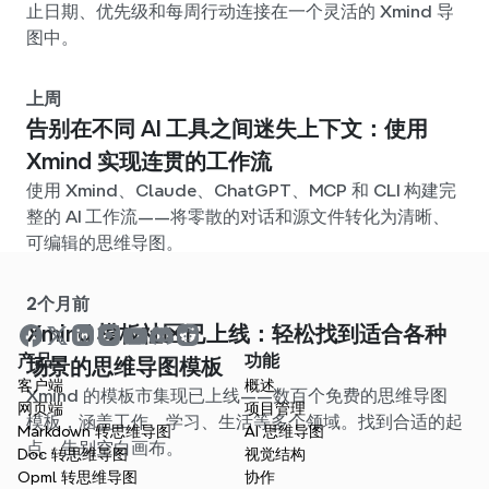
止日期、优先级和每周行动连接在一个灵活的 Xmind 导
图中。
上周
告别在不同 AI 工具之间迷失上下文：使用
Xmind 实现连贯的工作流
使用 Xmind、Claude、ChatGPT、MCP 和 CLI 构建完
整的 AI 工作流——将零散的对话和源文件转化为清晰、
可编辑的思维导图。
2个月前
Xmind 模板社区已上线：轻松找到适合各种
产品
功能
场景的思维导图模板
客户端
概述
Xmind 的模板市集现已上线——数百个免费的思维导图
网页端
项目管理
模板，涵盖工作、学习、生活等多个领域。找到合适的起
Markdown 转思维导图
AI 思维导图
点，告别空白画布。
Doc 转思维导图
视觉结构
Opml 转思维导图
协作