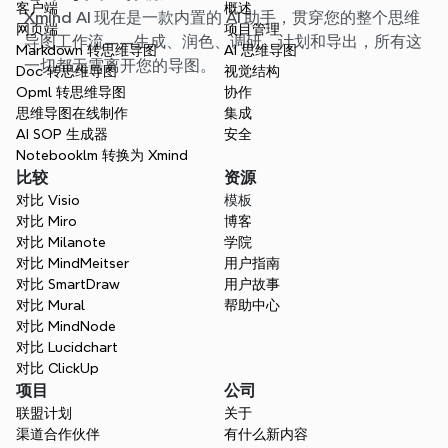
客户端
概述
Xmind AI 现在是一款内置的 AI 助手，贯穿您的整个思维
网页端
项目管理
导图工作流——生成、润色、调研、计划和导出，所有这
Markdown 转思维导图
AI 思维导图
一切都无需离开您的导图。
Doc 转思维导图
视觉结构
Opml 转思维导图
协作
思维导图在线制作
集成
AI SOP 生成器
安全
Notebooklm 转换为 Xmind
比较
资源
对比 Visio
模板
对比 Miro
博客
对比 Milanote
学院
对比 MindMeitser
用户指南
对比 SmartDraw
用户故事
对比 Mural
帮助中心
对比 MindNode
对比 Lucidchart
对比 ClickUp
项目
公司
联盟计划
关于
渠道合作伙伴
有什么新内容