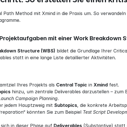
cal Path Method mit Xmind in die Praxis um. So verwandel
Diagramme.
le Projektaufgaben mit einer Work Breakdown S
akdown Structure (WBS)
 bildet die Grundlage Ihrer Critic
les statt in eine lange Liste detaillierter Aktivitäten.
mtziel Ihres Projekts als 
Central Topic
 in 
Xmind
 fest.
opics
 hinzu, um zentrale Deliverables darzustellen – zum B
Launch Campaign Planning
.
er jedem Hauptzweig mit 
Subtopics
, die konkrete Arbeitsp
reparation“ könnten Sie zum Beispiel 
Test Script Develop
sich in dieser Phase auf 
Deliverables
 (Substantive) statt