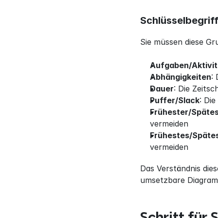
Schlüsselbegrif
Sie müssen diese Gr
Aufgaben/Aktivi
Abhängigkeiten
:
Dauer
: Die Zeits
Puffer/Slack
: Di
Frühester/Spätes
vermeiden
Frühestes/Späte
vermeiden
Das Verständnis diese
umsetzbare Diagram
Schritt für 