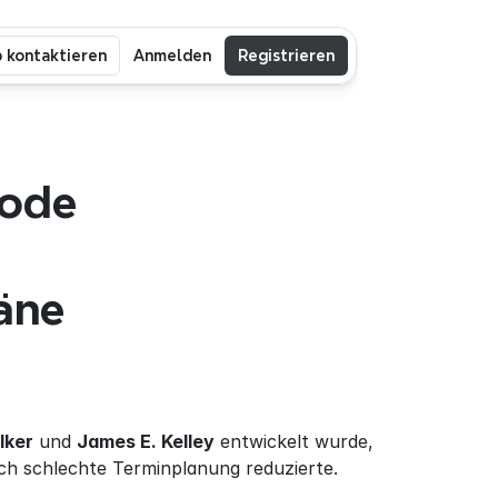
b kontaktieren
Anmelden
Registrieren
ode 
äne 
lker
 und 
James E. Kelley
 entwickelt wurde, 
ch schlechte Terminplanung reduzierte.