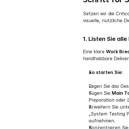
Setzen wir die Criti
visuelle, nützliche 
1. Listen Sie al
Eine klare 
Work Bre
handhabbare Deliverab
So starten Sie:
Legen Sie das Gesa
Fügen Sie 
Main T
Preparation
 oder 
Erweitern Sie unt
„System Testing P
aufnehmen.
Konzentrieren Sie 