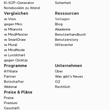
KI-SOP-Generator
Sicherheit
Notebooklm zu Xmind
Vergleichen
Ressourcen
vs Visio
Vorlagen
gegen Miro
Blog
vs Milanote
Akademie
vs MindMeister
Benutzerhandbuch
vs SmartDraw
Benutzerstory
vs Mural
Hilfecenter
vs MindNode
vs Lucidchart
gegen ClickUp
Programme
Unternehmen
Affiliate
Über
Partner
Was gibt's Neues
Botschafter
G2
Webinar
Rechtlich
Preise & Pläne
Preise
Premium
Geschäft