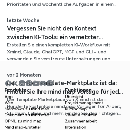
Prioritäten und wöchentliche Aufgaben in einem
flexiblen Xmind-Diagramm für das ganze Semester
verbindet.
letzte Woche
Vergessen Sie nicht den Kontext
zwischen KI-Tools: ein vernetzter
Erstellen Sie einen kompletten KI-Workflow mit
Workflow mit Xmind
Xmind, Claude, ChatGPT, MCP und CLI – und
verwandeln Sie verstreute Unterhaltungen und
Quelldateien in klare, bearbeitbare mind maps.
vor 2 Monaten
Der Xmind Template-Marktplatz ist da:
Produkte
Funktionen
Finden Sie Ihre mind map Vorlage für jede
App
Übersicht
Der Template Marketplace von Xmind ist da –
Situation
Web
Projektmanagement
Hunderte kostenlose mind map Vorlagen für Arbeit,
Markdown zu mind map
KI Mindmap
Studium, Leben und mehr. Finden Sie den richtigen
Dokument zu mind map
Visuelle Struktur
Einstieg und überspringen Sie das leere Blatt.
OPML zu mind map
Zusammenarbeit
Mind map-Ersteller
Integration