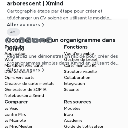
arborescent | Xmind
Cartographie étape par étape pour créer et
télécharger un CV soigné en utilisant le modèle
Arbre Tableau de Xmind.
Aller au cours
4:21
Comment créer un organigramme dans
Produits
Fonctions
Xmind
Application
Vue d'ensemble
Regardez une démonstration rapide pour créer des
Web
Gestion de projet
organigrammes simples dans Xmind en utilisant des
Markdown vers carte
Carte mentale IA
modèles et des fonctionnalités de mind-mapping.
Aller au cours
Doc vers carte
Structure visuelle
Opml vers carte
Collaboration
Créateur de carte mentale
Intégration
Générateur de SOP IA
Sécurité
Notebooklm à Xmind
Comparer
Ressources
vs Visio
Modèles
contre Miro
Blog
vs Milanote
Académie
vs MindMeister
Guide de l’utilisateur