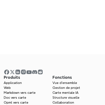
FAQ
Réponses aux questions courantes sur 
l'utilisation de Xmind
Produits
Fonctions
Application
Vue d'ensemble
Web
Gestion de projet
Webinaires
Markdown vers carte
Carte mentale IA
Doc vers carte
Structure visuelle
Participez en direct ou regardez des sessions 
Opml vers carte
Collaboration
passées pour apprendre des experts