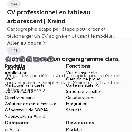
3:44
CV professionnel en tableau
arborescent | Xmind
Cartographie étape par étape pour créer et
télécharger un CV soigné en utilisant le modèle
Arbre Tableau de Xmind.
Aller au cours
4:21
Comment créer un organigramme dans
Produits
Fonctions
Xmind
Application
Vue d'ensemble
Regardez une démonstration rapide pour créer des
Web
Gestion de projet
organigrammes simples dans Xmind en utilisant des
Markdown vers carte
Carte mentale IA
modèles et des fonctionnalités de mind-mapping.
Aller au cours
Doc vers carte
Structure visuelle
Opml vers carte
Collaboration
Créateur de carte mentale
Intégration
Générateur de SOP IA
Sécurité
Notebooklm à Xmind
Comparer
Ressources
vs Visio
Modèles