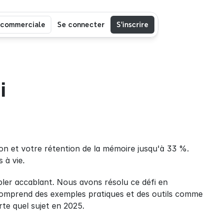
 commerciale
Se connecter
S’inscrire
 
 et votre rétention de la mémoire jusqu'à 33 %. 
 à vie.
er accablant. Nous avons résolu ce défi en 
rassemblant 17 stratégies éprouvées qui fonctionnent vraiment. Notre guide comprend des exemples pratiques et des outils comme 
rte quel sujet en 2025.