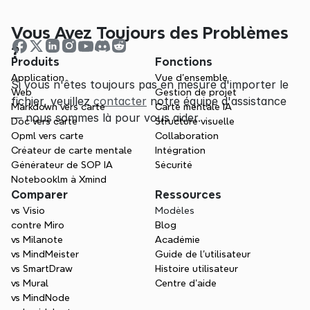
Vous Avez Toujours des Problèmes 
?
Produits
Fonctions
Application
Vue d'ensemble
Si vous n'êtes toujours pas en mesure d'importer le 
Web
Gestion de projet
fichier, veuillez 
contacter
 notre équipe d'assistance 
Markdown vers carte
Carte mentale IA
— nous sommes là pour vous aider.
Doc vers carte
Structure visuelle
Opml vers carte
Collaboration
Créateur de carte mentale
Intégration
Générateur de SOP IA
Sécurité
Notebooklm à Xmind
Comparer
Ressources
vs Visio
Modèles
contre Miro
Blog
vs Milanote
Académie
vs MindMeister
Guide de l’utilisateur
vs SmartDraw
Histoire utilisateur
vs Mural
Centre d'aide
vs MindNode