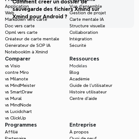
Comment créer un dossier de 
Application
Vue d'ensemble
sauvegarde des fichiers Xmind sur 
Web
Gestion de projet
Xmind pour Android ?
Markdown vers carte
Carte mentale IA
Doc vers carte
Structure visuelle
Opml vers carte
Collaboration
Créateur de carte mentale
Intégration
Générateur de SOP IA
Sécurité
Notebooklm à Xmind
Comparer
Ressources
vs Visio
Modèles
contre Miro
Blog
vs Milanote
Académie
vs MindMeister
Guide de l’utilisateur
vs SmartDraw
Histoire utilisateur
vs Mural
Centre d'aide
vs MindNode
vs Lucidchart
vs ClickUp
Programmes
Entreprise
Affilié
À propos
Partenaire
Quoi de neuf