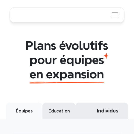
Xmind - Outil de carte mentale et de brainstormi
Scalable
plans
for
growing
teams
Plans évolutifs
pour équipes
en expansion
Individus
Équipes
Éducation