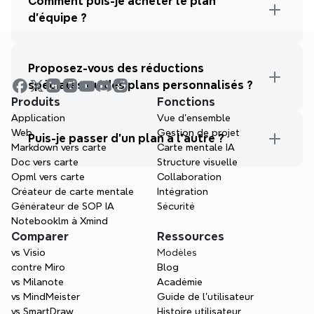
Comment puis-je acheter le plan 
d'équipe ?
Proposez-vous des réductions 
spéciales ou des plans personnalisés ?
Produits
Fonctions
Application
Vue d'ensemble
Web
Gestion de projet
Puis-je passer d'un plan à l'autre ?
Markdown vers carte
Carte mentale IA
Doc vers carte
Structure visuelle
Opml vers carte
Collaboration
Créateur de carte mentale
Intégration
Générateur de SOP IA
Sécurité
Notebooklm à Xmind
Comparer
Ressources
vs Visio
Modèles
contre Miro
Blog
vs Milanote
Académie
vs MindMeister
Guide de l’utilisateur
vs SmartDraw
Histoire utilisateur